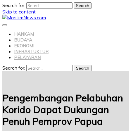
Search for:
Skip to content
HANKAM
BUDAYA
EKONOMI
INFRASTUKTUR
PELAYARAN
Search for:
Search
Pengembangan Pelabuhan
Korido Dapat Dukungan
Penuh Pemprov Papua