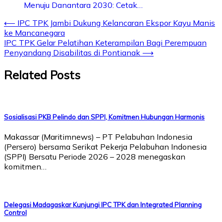
Menuju Danantara 2030: Cetak…
Post
⟵
IPC TPK Jambi Dukung Kelancaran Ekspor Kayu Manis
ke Mancanegara
navigation
IPC TPK Gelar Pelatihan Keterampilan Bagi Perempuan
Penyandang Disabilitas di Pontianak
⟶
Related Posts
Sosialisasi PKB Pelindo dan SPPI, Komitmen Hubungan Harmonis
Makassar (Maritimnews) – PT Pelabuhan Indonesia
(Persero) bersama Serikat Pekerja Pelabuhan Indonesia
(SPPI) Bersatu Periode 2026 – 2028 menegaskan
komitmen…
Delegasi Madagaskar Kunjungi IPC TPK dan Integrated Planning
Control