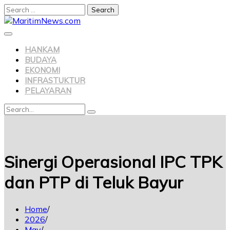
Search
for:
Skip
to
content
HANKAM
BUDAYA
EKONOMI
INFRASTUKTUR
PELAYARAN
Search
Search
for:
Sinergi Operasional IPC TPK
dan PTP di Teluk Bayur
Home
2026
May