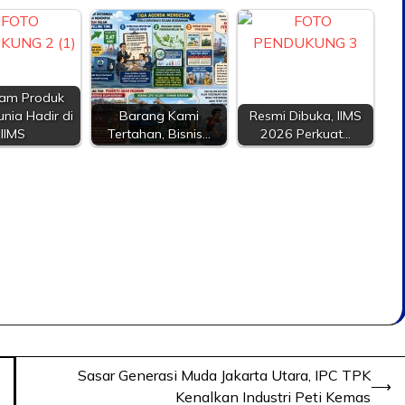
am Produk
unia Hadir di
Barang Kami
Resmi Dibuka, IIMS
IIMS
Tertahan, Bisnis…
2026 Perkuat…
Sasar Generasi Muda Jakarta Utara, IPC TPK
⟶
Kenalkan Industri Peti Kemas