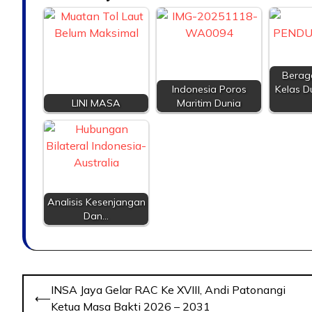
Berag
Indonesia Poros
Kelas D
LINI MASA
Maritim Dunia
Analisis Kesenjangan
Dan…
INSA Jaya Gelar RAC Ke XVIII, Andi Patonangi
⟵
Ketua Masa Bakti 2026 – 2031