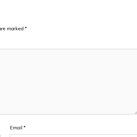
 are marked
*
Email
*