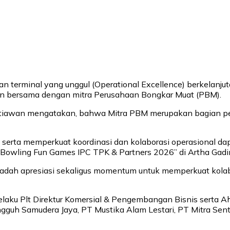
n terminal yang unggul (Operational Excellence) berkelanju
an bersama dengan mitra Perusahaan Bongkar Muat (PBM).
Setiawan mengatakan, bahwa Mitra PBM merupakan bagian p
erta memperkuat koordinasi dan kolaborasi operasional dap
k “Bowling Fun Games IPC TPK & Partners 2026” di Artha Gadin
adah apresiasi sekaligus momentum untuk memperkuat kolabo
o selaku Plt Direktur Komersial & Pengembangan Bisnis serta
 Tangguh Samudera Jaya, PT Mustika Alam Lestari, PT Mitra 