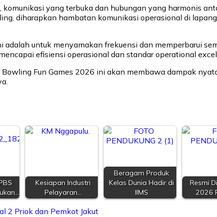
s, komunikasi yang terbuka dan hubungan yang harmonis anta
ng, diharapkan hambatan komunikasi operasional di lapanga
i adalah untuk menyamakan frekuensi dan memperbarui seman
ncapai efisiensi operasional dan standar operational excell
am Bowling Fun Games 2026 ini akan membawa dampak nyata 
ya.
Beragam Produk
PBS
Kesiapan Industri
Kelas Dunia Hadir di
Resmi Di
rukan…
Pelayaran…
IIMS
2026 
al 2 Priok dan Pemkot Jakut