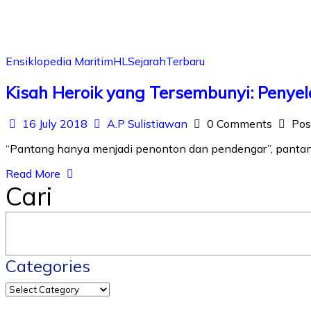
Ensiklopedia Maritim
HL
Sejarah
Terbaru
Kisah Heroik yang Tersembunyi: Penyela
16 July 2018
A.P Sulistiawan
0 Comments
Pos
“Pantang hanya menjadi penonton dan pendengar”, pantang ber
Read More
Cari
Categories