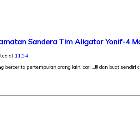
matan Sandera Tim Aligator Yonif-4 Mari
ted at
11:34
cerita pertempuran orang lain, cari….!!! dan buat sendiri ce