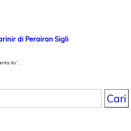
nir di Perairan Sigli
rita itu”…
Cari