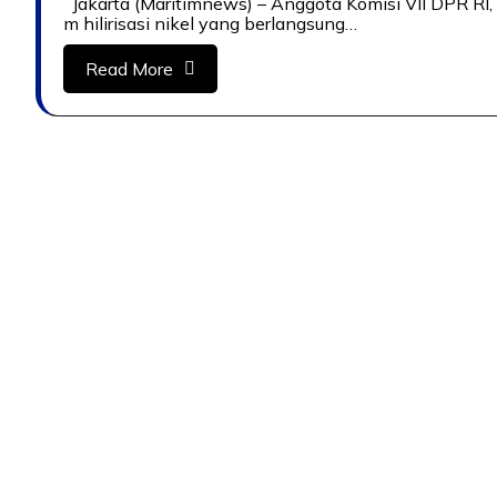
Jakarta (Maritimnews) – Anggota Komisi VII DPR RI, 
m hilirisasi nikel yang berlangsung…
Read More