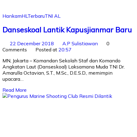
Hankam
HL
Terbaru
TNI AL
Danseskoal Lantik Kapusjianmar Baru
22 December 2018
A.P Sulistiawan
0
Comments
Posted at
20:57
MN, Jakarta – Komandan Sekolah Staf dan Komando
Angkatan Laut (Danseskoal) Laksamana Muda TNI Dr.
Amarulla Octavian, S.T., M.Sc., D.E.S.D., memimpin
upacara…
Read More