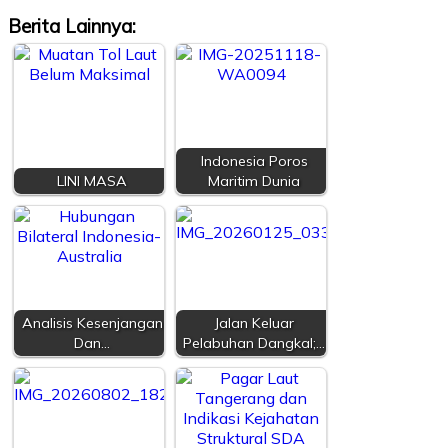
Berita Lainnya:
Indonesia Poros
LINI MASA
Maritim Dunia
Analisis Kesenjangan
Jalan Keluar
Dan…
Pelabuhan Dangkal;…