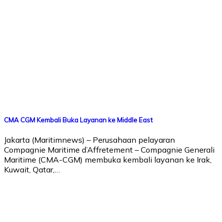
CMA CGM Kembali Buka Layanan ke Middle East
Jakarta (Maritimnews) – Perusahaan pelayaran
Compagnie Maritime d’Affretement – Compagnie Generali
Maritime (CMA-CGM) membuka kembali layanan ke Irak,
Kuwait, Qatar,…