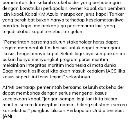
pemerintah dan seluruh stakeholder yang berhubungan
dengan konstruksi perkapalan, owner kapal, dan pemberi
izin kapal. Kapal KM Azula merupakan jenis kapal Tanker
yang berakibat bukan hanya terhadap keselamatan jiwa
para kru kapal melainkan juga pencemaran laut yang
terjadi akibat kapal tersebut tengelam.
“Pemerintah bersama seluruh stakeholder harus dapat
segera membentuk tim khusus untuk dapat menangani
kasus tengelamnya kapal. Sekali lagi saya sampaikan ini
bukan hanya menyangkut program poros maritim,
melainkan integritas maritim Indonesia di mata dunia.
Bagaimana klasifikasi kita akan masuk kedalam IACS jika
kasus seperti ini terus terjadi,” selorohnya.
APMI berharap, pemerintah bersama seluruh stakeholder
dapat membahas dengan serius mengenai kasus
kecelakaan kapal. “Jangan sampai lagi-lagi kita bicara
maritim secara konseptual namun, hilang substansi secara
kontekstual,” pungkas lulusan Perkapalan Undip tersebut.
(AN)