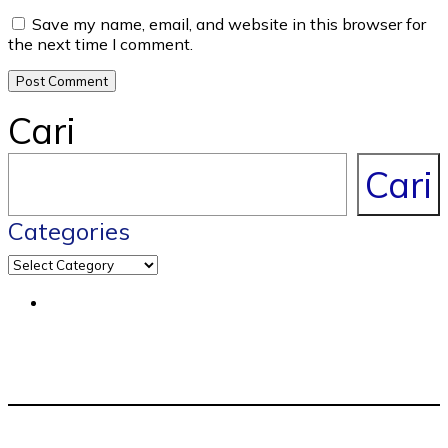
Save my name, email, and website in this browser for
the next time I comment.
Cari
Cari
Categories