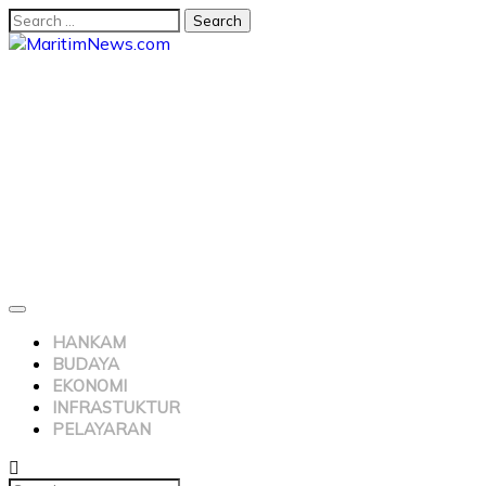
HANKAM
BUDAYA
EKONOMI
INFRASTUKTUR
PELAYARAN