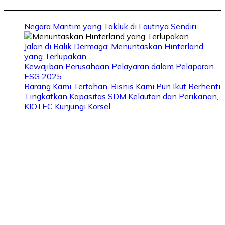
Negara Maritim yang Takluk di Lautnya Sendiri
Jalan di Balik Dermaga: Menuntaskan Hinterland
yang Terlupakan
Kewajiban Perusahaan Pelayaran dalam Pelaporan
ESG 2025
Barang Kami Tertahan, Bisnis Kami Pun Ikut Berhenti
Tingkatkan Kapasitas SDM Kelautan dan Perikanan,
KIOTEC Kunjungi Korsel