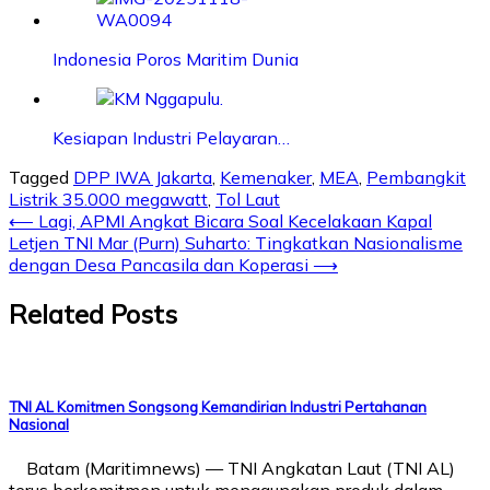
Indonesia Poros Maritim Dunia
Kesiapan Industri Pelayaran…
Tagged
DPP IWA Jakarta
,
Kemenaker
,
MEA
,
Pembangkit
Listrik 35.000 megawatt
,
Tol Laut
Post
⟵
Lagi, APMI Angkat Bicara Soal Kecelakaan Kapal
Letjen TNI Mar (Purn) Suharto: Tingkatkan Nasionalisme
navigation
dengan Desa Pancasila dan Koperasi
⟶
Related Posts
TNI AL Komitmen Songsong Kemandirian Industri Pertahanan
Nasional
Batam (Maritimnews) — TNI Angkatan Laut (TNI AL)