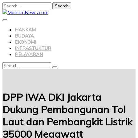
Search
for:
Skip
to
content
HANKAM
BUDAYA
EKONOMI
INFRASTUKTUR
PELAYARAN
Search
Search
for:
DPP IWA DKI Jakarta
Dukung Pembangunan Tol
Laut dan Pembangkit Listrik
35000 Megawatt