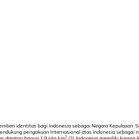
 memberi identitas bagi Indonesia sebagai Negara Kepulauan. 
endukung pengakuan Internasional atas Indonesia sebagai ne
2
as daratan hanya 1,9 juta km
(2) Indonesia memiliki kurang 