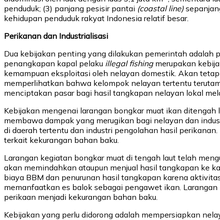
penduduk; (3) panjang pesisir pantai
(coastal line)
sepanjang
kehidupan penduduk rakyat Indonesia relatif besar.
Perikanan dan Industrialisasi
Dua kebijakan penting yang dilakukan pemerintah adalah
penangkapan kapal pelaku
illegal fishing
merupakan kebijak
kemampuan eksploitasi oleh nelayan domestik. Akan tetapi
memperlihatkan bahwa kelompok nelayan tertentu teruta
menciptakan pasar bagi hasil tangkapan nelayan lokal melal
Kebijakan mengenai larangan bongkar muat ikan ditengah
membawa dampak yang merugikan bagi nelayan dan industri
di daerah tertentu dan industri pengolahan hasil perikan
terkait kekurangan bahan baku.
Larangan kegiatan bongkar muat di tengah laut telah mengu
akan memindahkan ataupun menjual hasil tangkapan ke ka
biaya BBM dan penurunan hasil tangkapan karena aktivitas
memanfaatkan es balok sebagai pengawet ikan. Larangan i
perikaan menjadi kekurangan bahan baku.
Kebijakan yang perlu didorong adalah mempersiapkan nelaya