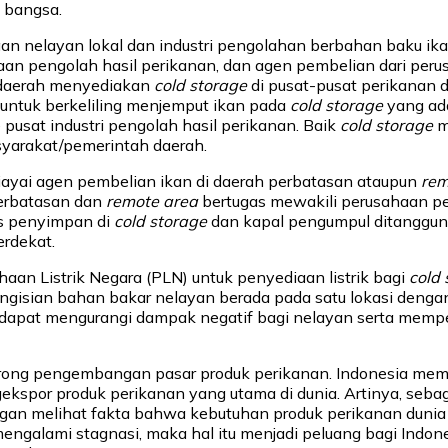
 bangsa.
n nelayan lokal dan industri pengolahan berbahan baku ikan 
an pengolah hasil perikanan, dan agen pembelian dari perus
 daerah menyediakan
cold storage
di pusat-pusat perikanan 
untuk berkeliling menjemput ikan pada
cold storage
yang ad
pusat industri pengolah hasil perikanan. Baik
cold storage
m
yarakat/pemerintah daerah.
iayai agen pembelian ikan di daerah perbatasan ataupun
rem
perbatasan dan
remote area
bertugas mewakili perusahaan p
s penyimpan di
cold storage
dan kapal pengumpul ditanggung
rdekat.
an Listrik Negara (PLN) untuk penyediaan listrik bagi
cold 
ngisian bahan bakar nelayan berada pada satu lokasi deng
dapat mengurangi dampak negatif bagi nelayan serta memperk
orong pengembangan pasar produk perikanan. Indonesia mema
kspor produk perikanan yang utama di dunia. Artinya, seba
ngan melihat fakta bahwa kebutuhan produk perikanan duni
ngalami stagnasi, maka hal itu menjadi peluang bagi Indone