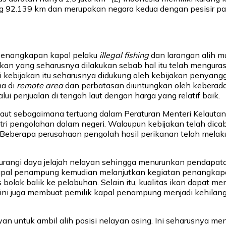
 92.139 km dan merupakan negara kedua dengan pesisir panta
 penangkapan kapal pelaku
illegal fishing
dan larangan alih m
an yang seharusnya dilakukan sebab hal itu telah menguras 
 kebijakan itu seharusnya didukung oleh kebijakan penyang
ma di
remote area
dan perbatasan diuntungkan oleh keberad
ui penjualan di tengah laut dengan harga yang relatif baik.
 laut sebagaimana tertuang dalam Peraturan Menteri Kelau
 pengolahan dalam negeri. Walaupun kebijakan telah dicab
an. Beberapa perusahaan pengolah hasil perikanan telah me
rangi daya jelajah nelayan sehingga menurunkan pendapatan 
pal penampung kemudian melanjutkan kegiatan penangkapan 
 bolak balik ke pelabuhan. Selain itu, kualitas ikan dapat
ni juga membuat pemilik kapal penampung menjadi kehilanga
n untuk ambil alih posisi nelayan asing. Ini seharusnya me