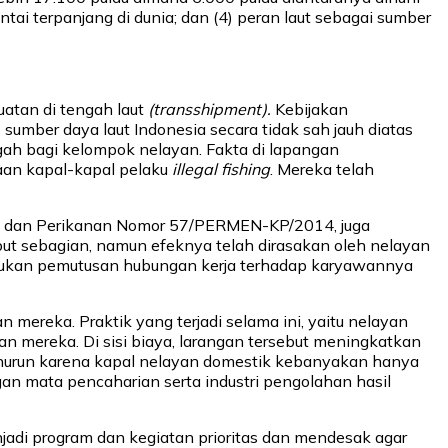
i terpanjang di dunia; dan (4) peran laut sebagai sumber
uatan di tengah laut
(transshipment).
Kebijakan
sumber daya laut Indonesia secara tidak sah jauh diatas
gah bagi kelompok nelayan. Fakta di lapangan
aan kapal-kapal pelaku
illegal fishing
. Mereka telah
tan dan Perikanan Nomor 57/PERMEN-KP/2014, juga
ut sebagian, namun efeknya telah dirasakan oleh nelayan
lakukan pemutusan hubungan kerja terhadap karyawannya
mereka. Praktik yang terjadi selama ini, yaitu nelayan
mereka. Di sisi biaya, larangan tersebut meningkatkan
 menurun karena kapal nelayan domestik kebanyakan hanya
n mata pencaharian serta industri pengolahan hasil
njadi program dan kegiatan prioritas dan mendesak agar