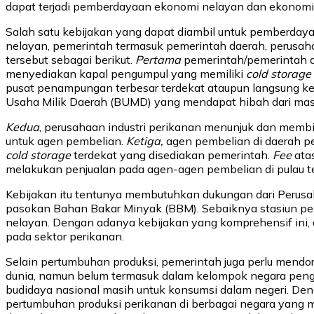
dapat terjadi pemberdayaan ekonomi nelayan dan ekonomi
Salah satu kebijakan yang dapat diambil untuk pemberdayaa
nelayan, pemerintah termasuk pemerintah daerah, perusaha
tersebut sebagai berikut.
Pertama
pemerintah/pemerintah
menyediakan kapal pengumpul yang memiliki
cold storage
pusat penampungan terbesar terdekat ataupun langsung ke 
Usaha Milik Daerah (BUMD) yang mendapat hibah dari mas
Kedua
, perusahaan industri perikanan menunjuk dan memb
untuk agen pembelian.
Ketiga,
agen pembelian di daerah 
cold storage
terdekat yang disediakan pemerintah.
Fee
ata
melakukan penjualan pada agen-agen pembelian di pulau te
Kebijakan itu tentunya membutuhkan dukungan dari Perusaha
pasokan Bahan Bakar Minyak (BBM). Sebaiknya stasiun pe
nelayan. Dengan adanya kebijakan yang komprehensif ini, 
pada sektor perikanan.
Selain pertumbuhan produksi, pemerintah juga perlu mend
dunia, namun belum termasuk dalam kelompok negara penge
budidaya nasional masih untuk konsumsi dalam negeri. De
pertumbuhan produksi perikanan di berbagai negara yang me