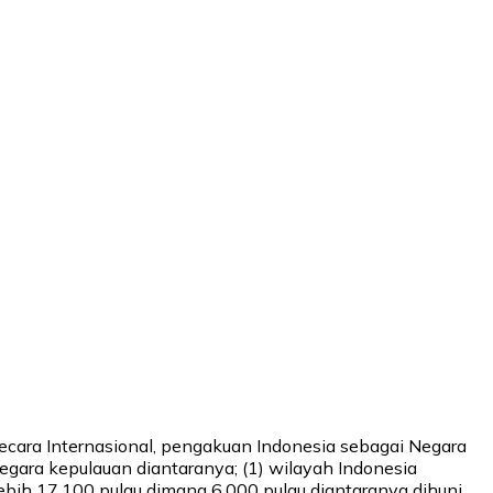
Secara Internasional, pengakuan Indonesia sebagai Negara
gara kepulauan diantaranya; (1) wilayah Indonesia
lebih 17.100 pulau dimana 6.000 pulau diantaranya dihuni