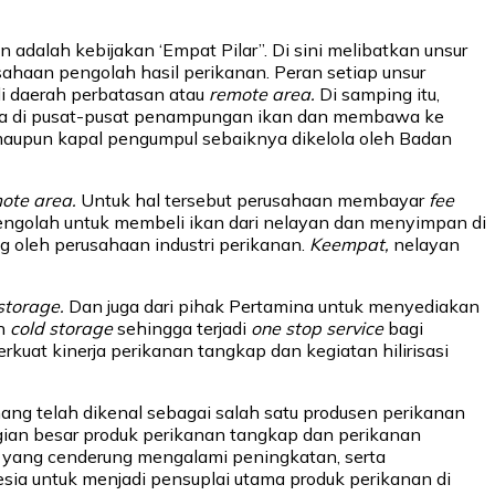
adalah kebijakan ‘Empat Pilar”. Di sini melibatkan unsur
ahaan pengolah hasil perikanan. Peran setiap unsur
di daerah perbatasan atau
remote area.
Di samping itu,
a di pusat-pusat penampungan ikan dan membawa ke
aupun kapal pengumpul sebaiknya dikelola oleh Badan
ote area.
Untuk hal tersebut perusahaan membayar
fee
engolah untuk membeli ikan dari nelayan dan menyimpan di
 oleh perusahaan industri perikanan.
Keempat,
nelayan
storage.
Dan juga dari pihak Pertamina untuk menyediakan
an
cold storage
sehingga terjadi
one stop service
bagi
uat kinerja perikanan tangkap dan kegiatan hilirisasi
ng telah dikenal sebagai salah satu produsen perikanan
gian besar produk perikanan tangkap dan perikanan
a yang cenderung mengalami peningkatan, serta
sia untuk menjadi pensuplai utama produk perikanan di