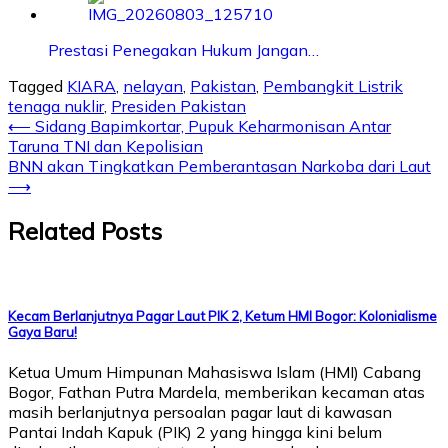
Prestasi Penegakan Hukum Jangan…
Tagged
KIARA
,
nelayan
,
Pakistan
,
Pembangkit Listrik
tenaga nuklir
,
Presiden Pakistan
Post
⟵
Sidang Bapimkortar, Pupuk Keharmonisan Antar
Taruna TNI dan Kepolisian
navigation
BNN akan Tingkatkan Pemberantasan Narkoba dari Laut
⟶
Related Posts
Kecam Berlanjutnya Pagar Laut PIK 2, Ketum HMI Bogor: Kolonialisme
Gaya Baru!
Ketua Umum Himpunan Mahasiswa Islam (HMI) Cabang
Bogor, Fathan Putra Mardela, memberikan kecaman atas
masih berlanjutnya persoalan pagar laut di kawasan
Pantai Indah Kapuk (PIK) 2 yang hingga kini belum