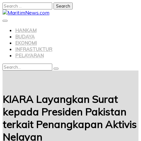
Search
for:
Skip
to
content
HANKAM
BUDAYA
EKONOMI
INFRASTUKTUR
PELAYARAN
Search
Search
for:
KIARA Layangkan Surat
kepada Presiden Pakistan
terkait Penangkapan Aktivis
Nelayan