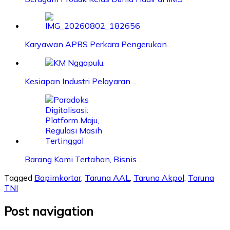
Karyawan APBS Perkara Pengerukan…
Kesiapan Industri Pelayaran…
Barang Kami Tertahan, Bisnis…
Tagged
Bapimkortar
,
Taruna AAL
,
Taruna Akpol
,
Taruna
TNI
Post navigation