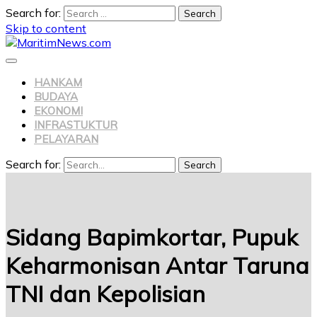
Search for:
Skip to content
HANKAM
BUDAYA
EKONOMI
INFRASTUKTUR
PELAYARAN
Search for:
Search
Sidang Bapimkortar, Pupuk
Keharmonisan Antar Taruna
TNI dan Kepolisian