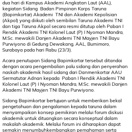
dua hari di Kampus Akademi Angkatan Laut (AAL),
kegiatan Sidang Badan Pimpinan Korps Taruna
(Bapimkortar) Akademi TNI dan Akademi Kepolisian
(Akpol) yang diikuti oleh sembilan Taruna Akademi TNI
dan tiga Taruna Akpol secara resmi ditutup oleh Paban I
Rendik Akademi TNI Kolonel Laut (P) I Nyoman Mandra,
M.Sc. mewakili Danjen Akademi TNI Mayjen TNI Bayu
Purwiyono di Gedung Dewakang, AAL, Bumimoro,
Surabaya pada hari Rabu (23/3).
Acara penutupan Sidang Bapimkortar tersebut ditandai
dengan acara pengembalian palu sidang dan penyerahan
naskah akademik hasil sidang dari Danmenkortar AAU
Sermatutar Adnan kepada Paban I Rendik Akademi TNI
Kolonel Laut (P) I Nyoman Mandra, M.Sc. mewakili Danjen
Akademi TNI Mayjen TNI Bayu Purwiyono.
Sidang Bapimkortar bertujuan untuk memberikan bekal
pengetahuan dan pengalaman kepada taruna dalam
menyampaikan konsep pemikiran melalui forum diskusi
akademik untuk dituangkan secara konseptual dalam
makalah akademik. Melalui forum ini diharapkan dapat
semakin menumbuhkembangkan pemahaman serta