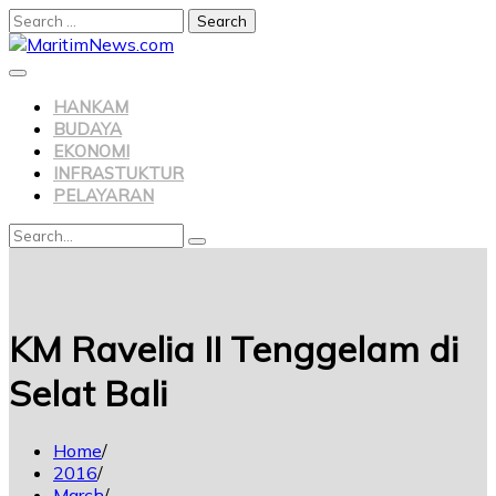
HANKAM
BUDAYA
EKONOMI
INFRASTUKTUR
PELAYARAN
KM Ravelia II Tenggelam di
Selat Bali
Home
2016
March