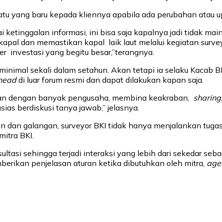
yang baru kepada kliennya apabila ada perubahan atau upd
tinggalan informasi, ini bisa saja kapalnya jadi tidak mainta
kapal dan memastikan kapal laik laut melalui kegiatan surve
r investasi yang begitu besar,”terangnya.
 minimal sekali dalam setahun. Akan tetapi ia selaku Kacab
-head
di luar forum resmi dan dapat dilakukan kapan saja.
akukan dengan banyak pengusaha, membina keakraban,
sharing
as berdiskusi tanya jawab,” jelasnya.
an galangan, surveyor BKI tidak hanya menjalankan tugas s
itra BKI.
tasi sehingga terjadi interaksi yang lebih dari sekedar seb
erikan penjelasan aturan ketika dibutuhkan oleh mitra,
agen