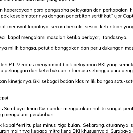
 kepercayaan para pengusaha pelayaran dan perkapalan, ki
pek keselamatannya dengan penerbitan sertifikat,” ujar Cap
t merawat kapalnya secara berkala sesuai ketentuan yang be
cil kapal mengalami masalah ketika berlayar,” tandasnya.
tunya milik bangsa, patut dibanggakan dan perlu dukungan m
 oleh PT Meratus menyambut baik pelayanan BKI yang semak
elanggan dan keterbukaan informasi sehingga para pengus
n kinerjanya. BKI sebagai badan klas milik bangsa satu-sa
epsi
 Surabaya, Iman Kusnandar mengatakan hal itu sangat penti
ing mengalami perubahan.
apal ferri itu plus minus tiga bulan. Sekarang, aturannya 
uran mainnya kepada mitra kerja BKI khususnya di Surabaya 