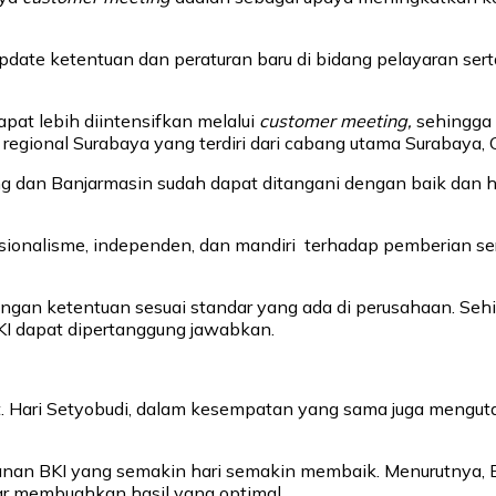
update ketentuan dan peraturan baru di bidang pelayaran se
pat lebih diintensifkan melalui
customer meeting,
sehingga 
regional Surabaya yang terdiri dari cabang utama Surabaya
ang dan Banjarmasin sudah dapat ditangani dengan baik dan
isme, independen, dan mandiri terhadap pemberian sertifika
engan ketentuan sesuai standar yang ada di perusahaan. Sehi
KI dapat dipertanggung jawabkan.
 Hari Setyobudi, dalam kesempatan yang sama juga menguta
nan BKI yang semakin hari semakin membaik. Menurutnya, BK
r membuahkan hasil yang optimal.