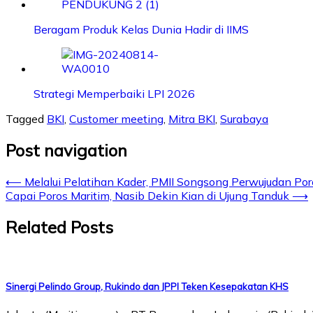
Beragam Produk Kelas Dunia Hadir di IIMS
Strategi Memperbaiki LPI 2026
Tagged
BKI
,
Customer meeting
,
Mitra BKI
,
Surabaya
Post navigation
⟵
Melalui Pelatihan Kader, PMII Songsong Perwujudan Por
Capai Poros Maritim, Nasib Dekin Kian di Ujung Tanduk
⟶
Related Posts
Sinergi Pelindo Group, Rukindo dan JPPI Teken Kesepakatan KHS