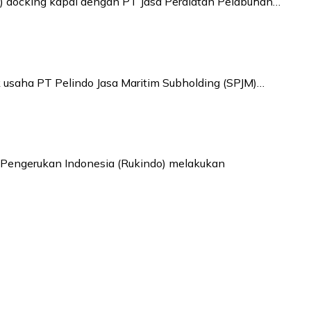
) docking kapal dengan PT Jasa Peralatan Pelabuhan…
 usaha PT Pelindo Jasa Maritim Subholding (SPJM)…
T Pengerukan Indonesia (Rukindo) melakukan