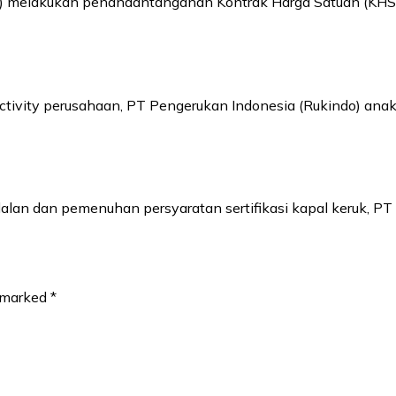
do) melakukan penandantanganan Kontrak Harga Satuan (KHS
tivity perusahaan, PT Pengerukan Indonesia (Rukindo) anak
alan dan pemenuhan persyaratan sertifikasi kapal keruk, P
e marked
*