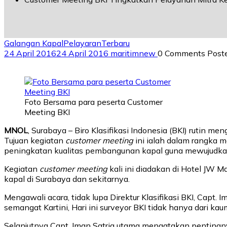
Galangan Kapal
Pelayaran
Terbaru
24 April 2016
24 April 2016
maritimnew
0 Comments
Post
Foto Bersama para peserta Customer
Meeting BKI
MNOL
, Surabaya – Biro Klasifikasi Indonesia (BKI) rutin m
Tujuan kegiatan
customer meeting
ini ialah dalam rangka 
peningkatan kualitas pembangunan kapal guna mewujudka
Kegiatan
customer meeting
kali ini diadakan di Hotel JW M
kapal di Surabaya dan sekitarnya.
Mengawali acara, tidak lupa Direktur Klasifikasi BKI, Cap
semangat Kartini, Hari ini surveyor BKI tidak hanya dari kau
Selanjutnya Capt. Iman Satria utama mengatakan penting