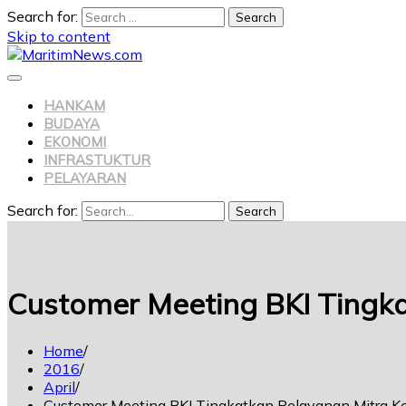
Search for:
Skip to content
HANKAM
BUDAYA
EKONOMI
INFRASTUKTUR
PELAYARAN
Search for:
Search
Customer Meeting BKI Tingka
Home
2016
April
Customer Meeting BKI Tingkatkan Pelayanan Mitra Ke