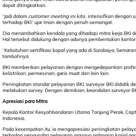
dapat ditingkatkan.
“Jadi dalam
customer meeting
ini kita intensifkan dengan 
terhadap BKI” ujar Iman dengan penuh semangat.
Dia menambahkan kendala yang dihadapi mitra kerja BKI da
Hal tersebut didukung dengan adanya pembentukan kantor 
“Kebutuhan sertifikasi kapal yang ada di Surabaya, Semar
tambahnya.
BKI memberikan pelayanan dengan mengedepankan profesional
kelistrikan, permesinan, garis muat dan lain lain.
Peningkatan standar pelayanan BKI, surveyor BKI dididik d
melakukan survey. Dengan demikian, keandalan surveyor B
Apresiasi para Mitra
Kepala Kantor Kesyahbandaran Utama Tanjung Perak, Capt.
Indonesia.
Pada kesempatan itu, ia mengapresiasi peningkatan pelaya
terhadap pengusaha pelayaran maupun galangan kapal aga