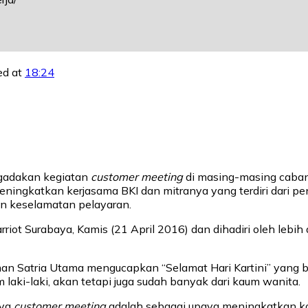
ed at
18:24
engadakan kegiatan
customer meeting
di masing-masing cabang
meningkatkan kerjasama BKI dan mitranya yang terdiri dari 
n keselamatan pelayaran.
arriot Surabaya, Kamis (21 April 2016) dan dihadiri oleh leb
t. Iman Satria Utama mengucapkan “Selamat Hari Kartini” yan
m laki-laki, akan tetapi juga sudah banyak dari kaum wanita.
nya
customer meeting
adalah sebagai upaya meningkatkan kom