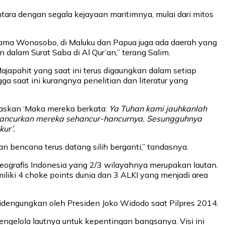
ara dengan segala kejayaan maritimnya, mulai dari mitos
ama Wonosobo, di Maluku dan Papua juga ada daerah yang
n dalam Surat Saba di Al Qur’an,” terang Salim.
japahit yang saat ini terus digaungkan dalam setiap
 saat ini kurangnya penelitian dan literatur yang
laskan ‘Maka mereka berkata:
Ya Tuhan kami jauhkanlah
 hancurkan mereka sehancur-hancurnya. Sesungguhnya
ur’.
n bencana terus datang silih berganti,” tandasnya.
eografis Indonesia yang 2/3 wilayahnya merupakan lautan.
miliki 4 choke points dunia dan 3 ALKI yang menjadi area
idengungkan oleh Presiden Joko Widodo saat Pilpres 2014.
engelola lautnya untuk kepentingan bangsanya. Visi ini