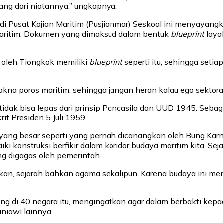
ang dari niatannya,” ungkapnya.
 Pusat Kajian Maritim (Pusjianmar) Seskoal ini menyayangk
maritim. Dokumen yang dimaksud dalam bentuk
blueprint
laya
 oleh Tiongkok memiliki
blueprint
seperti itu, sehingga setia
akna poros maritim, sehingga jangan heran kalau ego sektoral m
 tidak bisa lepas dari prinsip Pancasila dan UUD 1945. Seba
t Presiden 5 Juli 1959.
 yang besar seperti yang pernah dicanangkan oleh Bung Kar
i konstruksi berfikir dalam koridor budaya maritim kita. S
ng digagas oleh pemerintah.
kan, sejarah bahkan agama sekalipun. Karena budaya ini m
ng di 40 negara itu, mengingatkan agar dalam berbakti kepa
niawi lainnya.