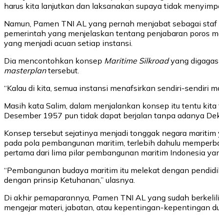
harus kita lanjutkan dan laksanakan supaya tidak menyimp
Namun, Pamen TNI AL yang pernah menjabat sebagai staf di
pemerintah yang menjelaskan tentang penjabaran poros 
yang menjadi acuan setiap instansi.
Dia mencontohkan konsep
Maritime Silkroad
yang digagas
masterplan
tersebut.
“Kalau di kita, semua instansi menafsirkan sendiri-sendiri m
Masih kata Salim, dalam menjalankan konsep itu tentu kita
Desember 1957 pun tidak dapat berjalan tanpa adanya Dekri
Konsep tersebut sejatinya menjadi tonggak negara maritim
pada pola pembangunan maritim, terlebih dahulu memperbaik
pertama dari lima pilar pembangunan maritim Indonesia ya
“Pembangunan budaya maritim itu melekat dengan pendidi
dengan prinsip Ketuhanan,” ulasnya.
Di akhir pemaparannya, Pamen TNI AL yang sudah berkelili
mengejar materi, jabatan, atau kepentingan-kepentingan du