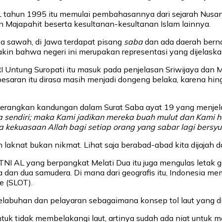
 tahun 1995 itu memulai pembahasannya dari sejarah Nusant
an Majapahit beserta kesultanan-kesultanan Islam lainnya.
a sawah, di Jawa terdapat pisang
saba
dan ada daerah bern
 yakin bahwa negeri ini merupakan representasi yang dijelaska
Untung Suropati itu masuk pada penjelasan Sriwijaya dan Ma
ran itu dirasa masih menjadi dongeng belaka, karena hingga
 menerangkan kandungan dalam Surat Saba ayat 19 yang menje
ka sendiri; maka Kami jadikan mereka buah mulut dan Kami
kekuasaan Allah bagi setiap orang yang sabar lagi bersyuk
laknat bukan nikmat. Lihat saja berabad-abad kita dijajah da
NI AL yang berpangkat Melati Dua itu juga mengulas letak g
a dan dua samudera. Di mana dari geografis itu, Indonesia me
e (SLOT).
pelabuhan dan pelayaran sebagaimana konsep tol laut yang d
uk tidak membelakangi laut, artinya sudah ada niat untuk m