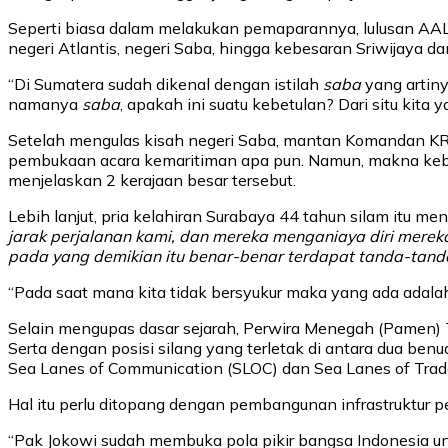
Seperti biasa dalam melakukan pemaparannya, lulusan AAL
negeri Atlantis, negeri Saba, hingga kebesaran Sriwijaya d
“Di Sumatera sudah dikenal dengan istilah
saba
yang artiny
namanya
saba
, apakah ini suatu kebetulan? Dari situ kita
Setelah mengulas kisah negeri Saba, mantan Komandan KRI 
pembukaan acara kemaritiman apa pun. Namun, makna kebesa
menjelaskan 2 kerajaan besar tersebut.
Lebih lanjut, pria kelahiran Surabaya 44 tahun silam itu
jarak perjalanan kami, dan mereka menganiaya diri mere
pada yang demikian itu benar-benar terdapat tanda-tanda 
“Pada saat mana kita tidak bersyukur maka yang ada adalah 
Selain mengupas dasar sejarah, Perwira Menegah (Pamen) T
Serta dengan posisi silang yang terletak di antara dua benu
Sea Lanes of Communication (SLOC) dan Sea Lanes of Trad
Hal itu perlu ditopang dengan pembangunan infrastruktur 
“Pak Jokowi sudah membuka pola pikir bangsa Indonesia unt