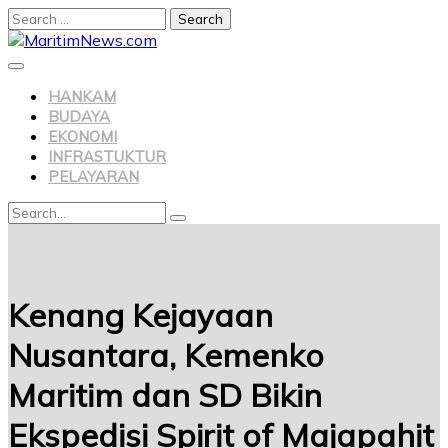
Search
for:
Skip
to
content
HANKAM
BUDAYA
EKONOMI
INFRASTUKTUR
PELAYARAN
Search
Search
for:
Kenang Kejayaan
Nusantara, Kemenko
Maritim dan SD Bikin
Ekspedisi Spirit of Majapahit