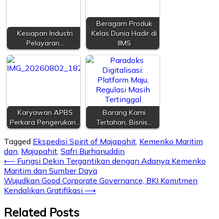
Beragam Produk
Kesiapan Industri
Kelas Dunia Hadir di
Pelayaran…
IIMS
Karyawan APBS
Barang Kami
Perkara Pengerukan…
Tertahan, Bisnis…
Tagged
Ekspedisi Spirit of Majapahit
,
Kemenko Maritim
dan
,
Majapahit
,
Safri Burhanuddin
Post
⟵
Fungsi Dekin Tergantikan dengan Adanya Kemenko
Maritim dan Sumber Daya
navigation
Wujudkan Good Corporate Governance, BKI Komitmen
Kendalikan Gratifikasi
⟶
Related Posts