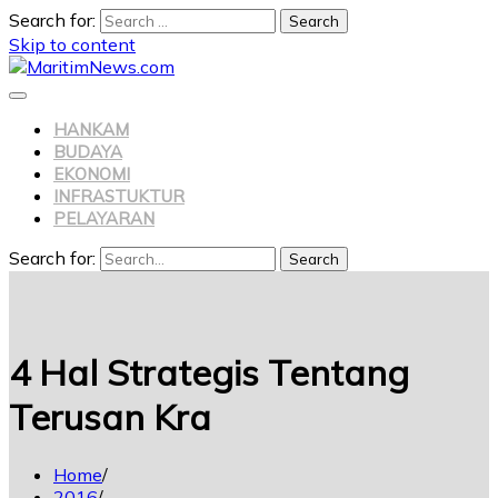
Search for:
Skip to content
HANKAM
BUDAYA
EKONOMI
INFRASTUKTUR
PELAYARAN
Search for:
Search
4 Hal Strategis Tentang
Terusan Kra
Home
2016