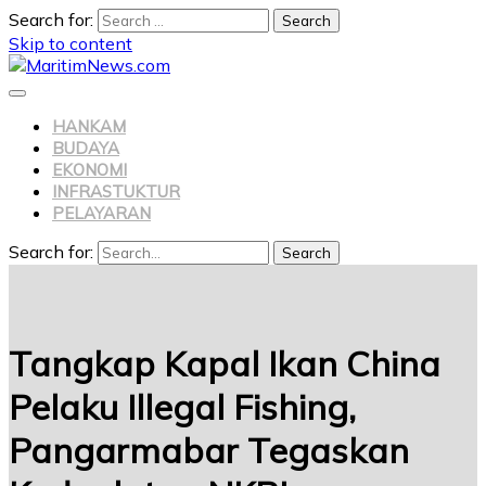
Search for:
Skip to content
HANKAM
BUDAYA
EKONOMI
INFRASTUKTUR
PELAYARAN
Search for:
Search
Tangkap Kapal Ikan China
Pelaku Illegal Fishing,
Pangarmabar Tegaskan