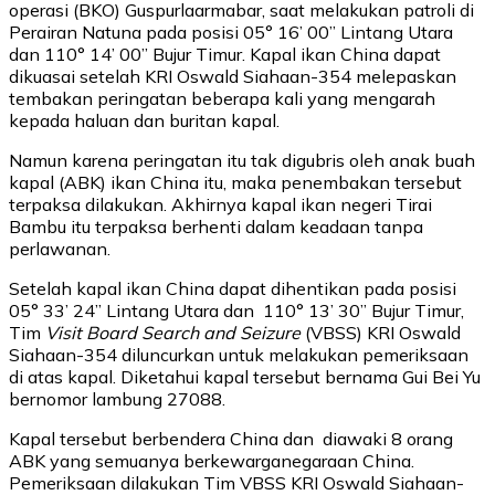
operasi (BKO) Guspurlaarmabar, saat melakukan patroli di
Perairan Natuna pada posisi 05° 16’ 00” Lintang Utara
dan 110° 14’ 00” Bujur Timur. Kapal ikan China dapat
dikuasai setelah KRI Oswald Siahaan-354 melepaskan
tembakan peringatan beberapa kali yang mengarah
kepada haluan dan buritan kapal.
Namun karena peringatan itu tak digubris oleh anak buah
kapal (ABK) ikan China itu, maka penembakan tersebut
terpaksa dilakukan. Akhirnya kapal ikan negeri Tirai
Bambu itu terpaksa berhenti dalam keadaan tanpa
perlawanan.
Setelah kapal ikan China dapat dihentikan pada posisi
05° 33’ 24” Lintang Utara dan 110° 13’ 30” Bujur Timur,
Tim
Visit Board Search and Seizure
(VBSS) KRI Oswald
Siahaan-354 diluncurkan untuk melakukan pemeriksaan
di atas kapal. Diketahui kapal tersebut bernama Gui Bei Yu
bernomor lambung 27088.
Kapal tersebut berbendera China dan diawaki 8 orang
ABK yang semuanya berkewarganegaraan China.
Pemeriksaan dilakukan Tim VBSS KRI Oswald Siahaan-