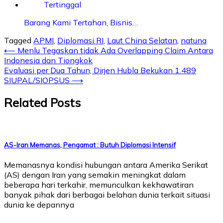
Barang Kami Tertahan, Bisnis…
Tagged
APMI
,
Diplomasi RI
,
Laut China Selatan
,
natuna
Post
⟵
Menlu Tegaskan tidak Ada Overlapping Claim Antara
Indonesia dan Tiongkok
navigation
Evaluasi per Dua Tahun, Dirjen Hubla Bekukan 1.489
SIUPAL/SIOPSUS
⟶
Related Posts
AS-Iran Memanas, Pengamat : Butuh Diplomasi Intensif
Memanasnya kondisi hubungan antara Amerika Serikat
(AS) dengan Iran yang semakin meningkat dalam
beberapa hari terkahir, memunculkan kekhawatiran
banyak pihak dari berbagai belahan dunia terkait situasi
dunia ke depannya