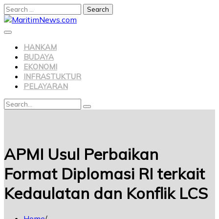
Search
for:
Skip
to
content
HANKAM
BUDAYA
EKONOMI
INFRASTUKTUR
PELAYARAN
Search
Search
for:
APMI Usul Perbaikan
Format Diplomasi RI terkait
Kedaulatan dan Konflik LCS
Home