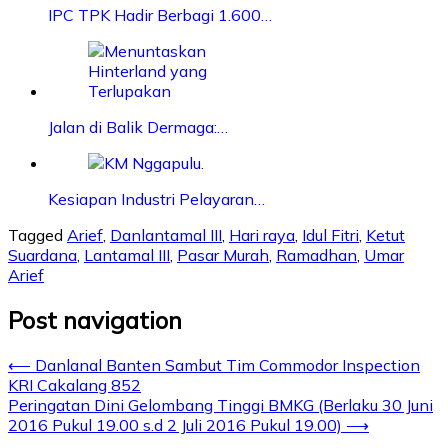
IPC TPK Hadir Berbagi 1.600…
Jalan di Balik Dermaga:…
Kesiapan Industri Pelayaran…
Tagged
Arief
,
Danlantamal III
,
Hari raya
,
Idul Fitri
,
Ketut
Suardana
,
Lantamal III
,
Pasar Murah
,
Ramadhan
,
Umar
Arief
Post navigation
⟵
Danlanal Banten Sambut Tim Commodor Inspection
KRI Cakalang 852
Peringatan Dini Gelombang Tinggi BMKG (Berlaku 30 Juni
2016 Pukul 19.00 s.d 2 Juli 2016 Pukul 19.00)
⟶