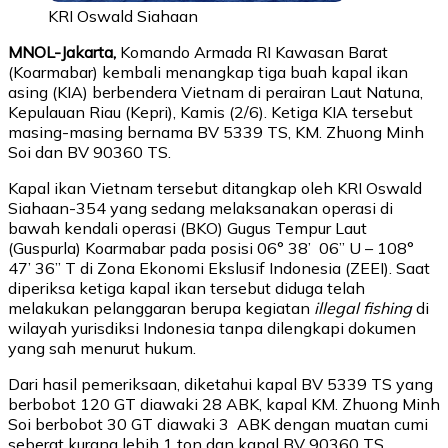
KRI Oswald Siahaan
MNOL-Jakarta,
Komando Armada RI Kawasan Barat
(Koarmabar) kembali menangkap tiga buah kapal ikan
asing (KIA) berbendera Vietnam di perairan Laut Natuna,
Kepulauan Riau (Kepri), Kamis (2/6). Ketiga KIA tersebut
masing-masing bernama BV 5339 TS, KM. Zhuong Minh
Soi dan BV 90360 TS.
Kapal ikan Vietnam tersebut ditangkap oleh KRI Oswald
Siahaan-354 yang sedang melaksanakan operasi di
bawah kendali operasi (BKO) Gugus Tempur Laut
(Guspurla) Koarmabar pada posisi 06° 38’ 06’’ U – 108°
47’ 36’’ T di Zona Ekonomi Ekslusif Indonesia (ZEEI). Saat
diperiksa ketiga kapal ikan tersebut diduga telah
melakukan pelanggaran berupa kegiatan
illegal fishing
di
wilayah yurisdiksi Indonesia tanpa dilengkapi dokumen
yang sah menurut hukum.
Dari hasil pemeriksaan, diketahui kapal BV 5339 TS yang
berbobot 120 GT diawaki 28 ABK, kapal KM. Zhuong Minh
Soi berbobot 30 GT diawaki 3 ABK dengan muatan cumi
seberat kurang lebih 1 ton dan kapal BV 90360 TS