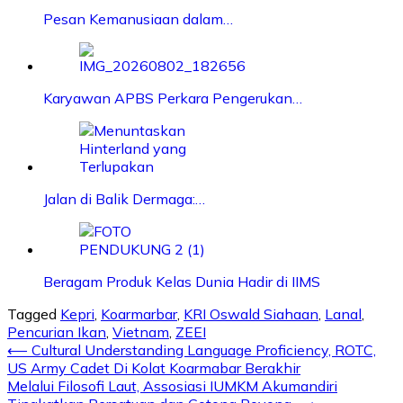
Pesan Kemanusiaan dalam…
Karyawan APBS Perkara Pengerukan…
Jalan di Balik Dermaga:…
Beragam Produk Kelas Dunia Hadir di IIMS
Tagged
Kepri
,
Koarmarbar
,
KRI Oswald Siahaan
,
Lanal
,
Pencurian Ikan
,
Vietnam
,
ZEEI
Post
⟵
Cultural Understanding Language Proficiency, ROTC,
US Army Cadet Di Kolat Koarmabar Berakhir
navigation
Melalui Filosofi Laut, Assosiasi IUMKM Akumandiri