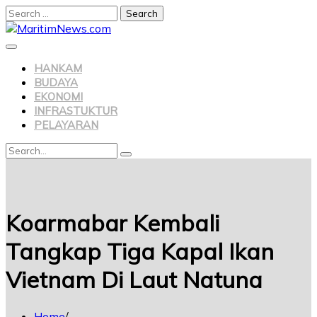
Search
for:
Skip
to
content
HANKAM
BUDAYA
EKONOMI
INFRASTUKTUR
PELAYARAN
Search
Search
for:
Koarmabar Kembali
Tangkap Tiga Kapal Ikan
Vietnam Di Laut Natuna
Home