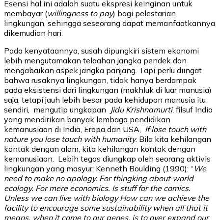
Esensi hal ini adalah suatu ekspresi keinginan untuk
membayar (
willingness to pay
) bagi pelestarian
lingkungan, sehingga seseorang dapat memanfaatkannya
dikemudian hari.
Pada kenyataannya, susah dipungkiri sistem ekonomi
lebih mengutamakan telaahan jangka pendek dan
mengabaikan aspek jangka panjang. Tapi perlu diingat
bahwa rusaknya lingkungan, tidak hanya berdampak
pada eksistensi dari lingkungan (makhluk di luar manusia)
saja, tetapi jauh lebih besar pada kehidupan manusia itu
sendiri, mengutip ungkapan
Jidu Krishnamurti
, filsuf India
yang mendirikan banyak lembaga pendidikan
kemanusiaan di India, Eropa dan USA,
If lose touch with
nature you lose touch with humanity
. Bila kita kehilangan
kontak dengan alam, kita kehilangan kontak dengan
kemanusiaan. Lebih tegas diungkap oleh seorang aktivis
lingkungan yang masyur, Kenneth Boulding (1990): “
We
need to make no apology. For thingking about world
ecology. For mere economics. Is stuff for the comics.
Unless we can live with biology How can we achieve the
facility to encourage some sustainability when all that it
means, when it come to our genes, is to over expand our