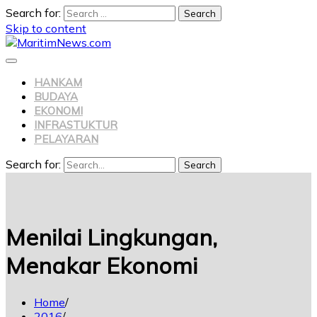
Search for:
Skip to content
HANKAM
BUDAYA
EKONOMI
INFRASTUKTUR
PELAYARAN
Search for:
Search
Menilai Lingkungan,
Menakar Ekonomi
Home
2016