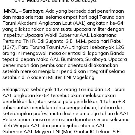
MNOL – Surabaya,
Ada yang berbeda dari
penerimaan
dan masa orientasi selama empat hari bagi
Taruna dan
Taruni Akademi Angkatan Laut (AAL) angkatan ke-6
4
yang dilaksanakan dalam suatu upacara militer dengan
Inspektur Upacara Wakil Gubernur AAL Laksamana
Pertama TNI
R. Edi Surjanto, S.E., M.M., pada hari Rabu
(
13
/7).
Para Taruna Taruni AAL tingkat I sebanyak 126
orang
i
ni
mengawali masa
orientasi
di lapangan Banda,
tepat di depan Mako AAL Bumimoro, Surabaya. Upacara
penerimaan dan pembukaan
orientasi
dilaksanakan
setelah mereka
menjalani
pendidikan integratif selama
setahun di Akademi Militer TNI Magelang.
Selanjutnya, sebanyak
113
orang Taruna dan 1
3
Taruni
AAL angkatan ke-6
4
tersebut akan melaksanakan
pendidikan lanjutan sesuai pola pendidikan 1 tahun + 3
tahun untuk mendalami
ilmu
pengetahuan, latihan dan
keterampilan profesi matra laut selama tiga tahun di AAL.
Pelaksanaan masa
orientasi ini
dipantau secara seksama
oleh Wagub AAL dan
para pejabat utama AAL
.
Gubernur AAL Mayjen TNI (Mar) Guntur IC Lelono, S.E.,