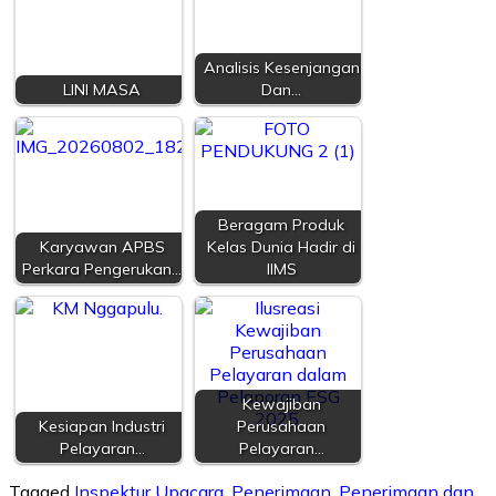
Analisis Kesenjangan
LINI MASA
Dan…
Beragam Produk
Karyawan APBS
Kelas Dunia Hadir di
Perkara Pengerukan…
IIMS
Kewajiban
Kesiapan Industri
Perusahaan
Pelayaran…
Pelayaran…
Tagged
Inspektur Upacara
,
Penerimaan
,
Penerimaan dan