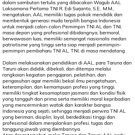
dalam sambutan tertulis yang dibacakan Wagub AAL
Laksamana Pertama TNI
R. Edi Surjanto, S.E., M.M.,
mengatakan,
AAL memiliki tugas pokok mendidik dan
membentuk generasi muda terpilih bangsa Indonesia
untuk menjadi calon-calon Pemimpin TNI AL dan TNI,
masa depan yang profesional dibidangnya, bermoral,
berwawasan luas, memiliki semangat nasionalis medan
patriotisme yang tinggi serta siap menjadi pemimpin-
pemimpin pembaharu TNI AL, TNI, di masa mendatang.
D
alam melaksanakan pendidikan di AAL, para Taruna dan
Taruni akan dididik, dibekali, dan ditempa melalui
rangkaian kegiatan pengajaran, pelatihan, dan
pengasuhan agar memiliki bekal ilmu pengetahuan,
keterampilan, dan kemampuan profesi yang tinggi,
memiliki tingkat kesamaptaan jasmani dan kondisi fisik
yang tangguh dan prima serta memiliki moral kepribadian
yang mencerminkan watak dan karakter bangsa
Indonesia yang sejati, sehingga menjadi perwira TNI AL
yang beriman, disiplin, loyal, berdedikasi tinggi dan
profesional dalam menjalankan profesi, tugas dan
tanggung jawab yang diembannya.
Atas dasar tersebut, maka Taruna dan Taruni AAL perlu