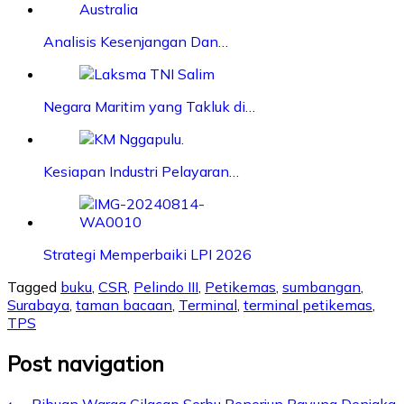
Analisis Kesenjangan Dan…
Negara Maritim yang Takluk di…
Kesiapan Industri Pelayaran…
Strategi Memperbaiki LPI 2026
Tagged
buku
,
CSR
,
Pelindo III
,
Petikemas
,
sumbangan
,
Surabaya
,
taman bacaan
,
Terminal
,
terminal petikemas
,
TPS
Post navigation