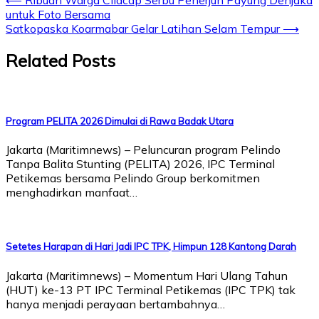
⟵
Ribuan Warga Cilacap Serbu Penerjun Payung Denjaka
untuk Foto Bersama
Satkopaska Koarmabar Gelar Latihan Selam Tempur
⟶
Related Posts
Program PELITA 2026 Dimulai di Rawa Badak Utara
Jakarta (Maritimnews) – Peluncuran program Pelindo
Tanpa Balita Stunting (PELITA) 2026, IPC Terminal
Petikemas bersama Pelindo Group berkomitmen
menghadirkan manfaat…
Setetes Harapan di Hari Jadi IPC TPK, Himpun 128 Kantong Darah
Jakarta (Maritimnews) – Momentum Hari Ulang Tahun
(HUT) ke-13 PT IPC Terminal Petikemas (IPC TPK) tak
hanya menjadi perayaan bertambahnya…