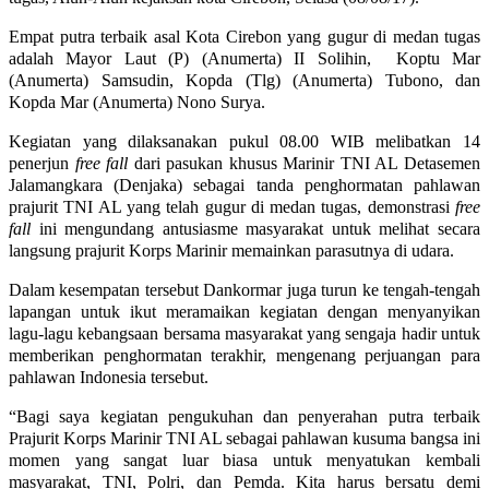
Empat putra terbaik asal Kota Cirebon yang gugur di medan tugas
adalah Mayor Laut (P) (Anumerta) II Solihin, Koptu Mar
(Anumerta) Samsudin, Kopda (Tlg) (Anumerta) Tubono, dan
Kopda Mar (Anumerta) Nono Surya.
Kegiatan yang dilaksanakan pukul 08.00 WIB melibatkan 14
penerjun
free fall
dari pasukan khusus Marinir TNI AL Detasemen
Jalamangkara (Denjaka) sebagai tanda penghormatan pahlawan
prajurit TNI AL yang telah gugur di medan tugas, demonstrasi
free
fall
ini mengundang antusiasme masyarakat untuk melihat secara
langsung prajurit Korps Marinir memainkan parasutnya di udara.
Dalam kesempatan tersebut Dankormar juga turun ke tengah-tengah
lapangan untuk ikut meramaikan kegiatan dengan menyanyikan
lagu-lagu kebangsaan bersama masyarakat yang sengaja hadir untuk
memberikan penghormatan terakhir, mengenang perjuangan para
pahlawan Indonesia tersebut.
“Bagi saya kegiatan pengukuhan dan penyerahan putra terbaik
Prajurit Korps Marinir TNI AL sebagai pahlawan kusuma bangsa ini
momen yang sangat luar biasa untuk menyatukan kembali
masyarakat, TNI, Polri, dan Pemda. Kita harus bersatu demi