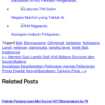
Karyawan APBS Perkara Pengerukan…
Negara Maritim yang Takluk di…
Kesiapan Industri Pelayaran…
Tagged
Bali
,
Banyuwangi
,
Gilimanuk
,
kelautan
,
Ketapang
,
Lanal
,
nelayan
,
pariwisata
,
perahu layar
,
Selat Bali
,
tradisional
Post
⟵
Menteri Susi Lantik Staf Ahli Bidang Ekonomi dan
Sosial Budaya
navigation
Sosialisasi Keselamatan Pelayaran menuju Pelayanan
Prima Digelar Kesyahbandaran Tanjung Priok
⟶
Related Posts
Pelindo Panjang Juara Mini Soccer HUT Bhayangkara ke 78