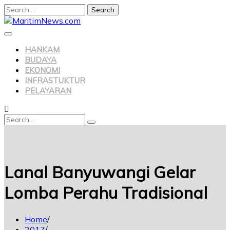
Search
for:
Skip
to
content
HANKAM
BUDAYA
EKONOMI
INFRASTUKTUR
PELAYARAN
Search
Search
for:
Lanal Banyuwangi Gelar
Lomba Perahu Tradisional
Home
2017