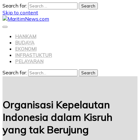
Search for:
Skip to content
HANKAM
BUDAYA
EKONOMI
INFRASTUKTUR
PELAYARAN
Search for:
Search
Organisasi Kepelautan
Indonesia dalam Kisruh
yang tak Berujung