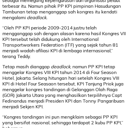
sebagai memegang kepengurusan dari organisasi pelaut
terbesar itu. Namun pihak PP KPI pimpinan Hasudungan
Tambunan tetap menganggap sah kongres itu kendati
mengalami
deadlock.
“Oleh PP KPI periode 2009-2014 justru telah
mengganggap sah dengan alasan karena hasil Kongres VII
KPI tersebut telah didukung oleh International
Transportworkers Federation (ITF) yang sejak tahun 81
menjadi wadah afiliasi KPI di lembaga internasional,”
terang Teddy.
Tetap masih dianggap
deadlock
, namun PP KPI tetap
menggelar Kongres VIII KPI tahun 2014 di Four Season
Hotel, Jakarta. Selang hitungan hari setelah Kongres VIII
KPI di Hotel Four Seasaon tersebut, KPI Tanjung Priok juga
menggelar kongres tandingan di Gelanggan Olah Raga
(GOR) Jakarta Utara yang menghasilkan terpilihnya Capt
Fedinandus menjadi Presiden KPI dan Tonny Pangaribuan
menjadi Sekjen KPI.
“Kongres tandingan ini pun mengklaim sebagai PP KPI
yang bersifat nasional, sehingga terdapat 2 kubu PP KPI,”