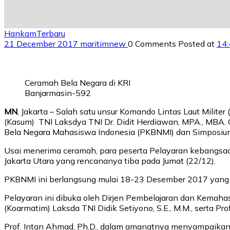
Hankam
Terbaru
21 December 2017
maritimnew
0 Comments
Posted at
14:
Ceramah Bela Negara di KRI
Banjarmasin-592
MN
, Jakarta – Salah satu unsur Komando Lintas Laut Milit
(Kasum) TNI Laksdya TNI Dr. Didit Herdiawan, MPA., MBA. 
Bela Negara Mahasiswa Indonesia (PKBNMI) dan Simposiu
Usai menerima ceramah, para peserta Pelayaran kebangsaa
Jakarta Utara yang rencananya tiba pada Jumat (22/12).
PKBNMI ini berlangsung mulai 18-23 Desember 2017 yang di
Pelayaran ini dibuka oleh Dirjen Pembelajaran dan Kemaha
(Koarmatim) Laksda TNI Didik Setiyono, S.E., M.M., serta P
Prof. Intan Ahmad, Ph.D., dalam amanatnya menyampaika