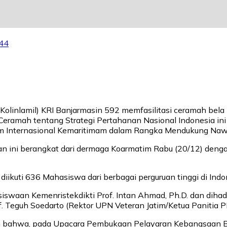
44
er (Kolinlamil) KRI Banjarmasin 592 memfasilitasi ceramah 
Ceramah tentang Strategi Pertahanan Nasional Indonesia in
m Internasional Kemaritimam dalam Rangka Mendukung Nawa
n ini berangkat dari dermaga Koarmatim Rabu (20/12) denga
ikuti 636 Mahasiswa dari berbagai perguruan tinggi di Indo
siswaan Kemenristekdikti Prof. Intan Ahmad, Ph.D. dan dih
rof. Teguh Soedarto (Rektor UPN Veteran Jatim/Ketua Panitia 
n bahwa, pada Upacara Pembukaan Pelayaran Kebangsaan B