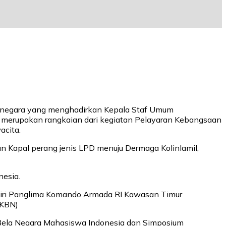
bela negara yang menghadirkan Kepala Staf Umum
i merupakan rangkaian dari kegiatan Pelayaran Kebangsaan
cita.
n Kapal perang jenis LPD menuju Dermaga Kolinlamil,
nesia.
adiri Panglima Komando Armada RI Kawasan Timur
PKBN)
ela Negara Mahasiswa Indonesia dan Simposium