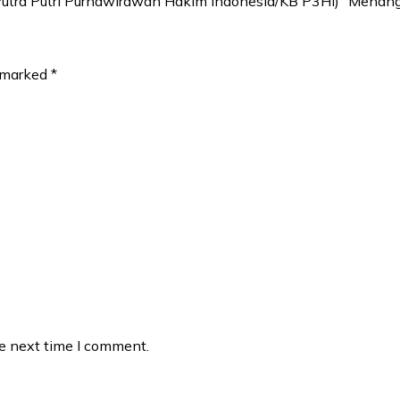
 Putra Putri Purnawirawan Hakim Indonesia/KB P3HI) “Menang
e marked
*
he next time I comment.