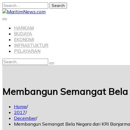
Search
for:
Skip
to
content
HANKAM
BUDAYA
EKONOMI
INFRASTUKTUR
PELAYARAN
Search
Search
for:
Membangun Semangat Bela N
Home
2017
December
Membangun Semangat Bela Negara dari KRI Banjarm