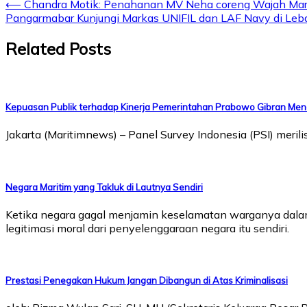
Post
⟵
Chandra Motik: Penahanan MV Neha coreng Wajah Mar
Pangarmabar Kunjungi Markas UNIFIL dan LAF Navy di Le
navigation
Related Posts
Kepuasan Publik terhadap Kinerja Pemerintahan Prabowo Gibran Men
Jakarta (Maritimnews) – Panel Survey Indonesia (PSI) mer
Negara Maritim yang Takluk di Lautnya Sendiri
Ketika negara gagal menjamin keselamatan warganya dalam 
legitimasi moral dari penyelenggaraan negara itu sendiri.
Prestasi Penegakan Hukum Jangan Dibangun di Atas Kriminalisasi