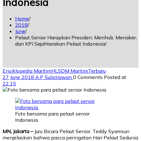
Indonesia
Home
2018
June
Pelaut Senior Harapkan Presiden, Menhub, Menaker,
dan KPI Sejahterakan Pelaut Indonesia
Ensiklopedia Maritim
HL
SDM Maritim
Terbaru
27 June 2018
A.P Sulistiawan
0 Comments
Posted at
22:15
Foto bersama para pelaut senior
Indonesia.
MN, Jakarta –
Juru Bicara Pelaut Senior, Teddy Syamsuri
menjelaskan bahwa pasca peringatan Hari Pelaut Sedunia