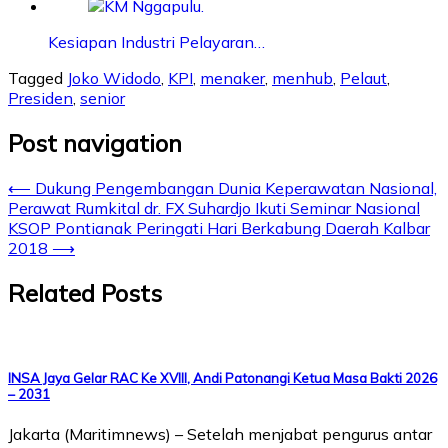
Kesiapan Industri Pelayaran…
Tagged
Joko Widodo
,
KPI
,
menaker
,
menhub
,
Pelaut
,
Presiden
,
senior
Post navigation
⟵
Dukung Pengembangan Dunia Keperawatan Nasional,
Perawat Rumkital dr. FX Suhardjo Ikuti Seminar Nasional
KSOP Pontianak Peringati Hari Berkabung Daerah Kalbar
2018
⟶
Related Posts
INSA Jaya Gelar RAC Ke XVIII, Andi Patonangi Ketua Masa Bakti 2026
– 2031
Jakarta (Maritimnews) – Setelah menjabat pengurus antar