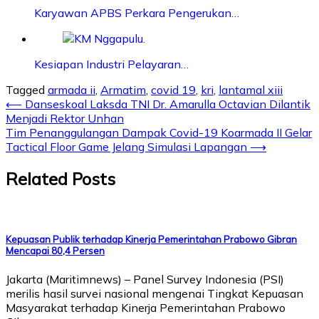
Karyawan APBS Perkara Pengerukan…
Kesiapan Industri Pelayaran…
Tagged
armada ii
,
Armatim
,
covid 19
,
kri
,
lantamal xiii
⟵
Danseskoal Laksda TNI Dr. Amarulla Octavian Dilantik
Menjadi Rektor Unhan
Tim Penanggulangan Dampak Covid-19 Koarmada II Gelar
Tactical Floor Game Jelang Simulasi Lapangan
⟶
Related Posts
Kepuasan Publik terhadap Kinerja Pemerintahan Prabowo Gibran
Mencapai 80,4 Persen
Jakarta (Maritimnews) – Panel Survey Indonesia (PSI)
merilis hasil survei nasional mengenai Tingkat Kepuasan
Masyarakat terhadap Kinerja Pemerintahan Prabowo