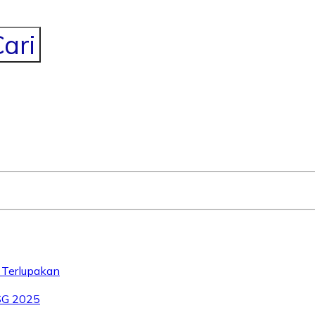
ari
 Terlupakan
SG 2025