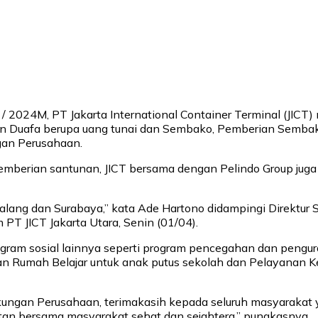
 2024M, PT Jakarta International Container Terminal (JICT)
n Duafa berupa uang tunai dan Sembako, Pemberian Sembako
ngan Perusahaan.
pemberian santunan, JICT bersama dengan Pelindo Group jug
 Malang dan Surabaya,” kata Ade Hartono didampingi Direktu
 PT JICT Jakarta Utara, Senin (01/04).
ram sosial lainnya seperti program pencegahan dan pengura
n Rumah Belajar untuk anak putus sekolah dan Pelayanan K
ingkungan Perusahaan, terimakasih kepada seluruh masyarak
tan bersama masyarakat sehat dan sejahtera,” pungkasnya.