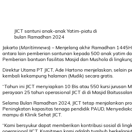
JICT santuni anak-anak Yatim-piatu di
bulan Ramadhan 2024
Jakarta (
Maritimnews
) – Menjelang akhir Ramadhan 1445H /
antara lain pemberian santunan kepada 500 anak yatim da
Pemberian bantuan fasilitas Masjid dan Mushola di lingku
Direktur Utama PT JICT, Ade Hartono menjelaskan, selain 
kembali kekampung halaman (Mudik) secara gratis.
“Tahun ini JICT menyiapkan 10 Bis atau 550 kursi jurusan
perayaan 25 tahun operasional JICT di di Masjid Baitussalam
Selama Bulan Ramadhan 2024, JICT tetap menjalankan prog
Peningkatan kapasitas tenaga pendidik PAUD, Menyediaka
mampu di Klinik Sehat JICT.
“Kami bersyukur dapat memberikan kontribusi sosial di l
operasional JICT. Komitmen kami adalah tumbuh berkelanju