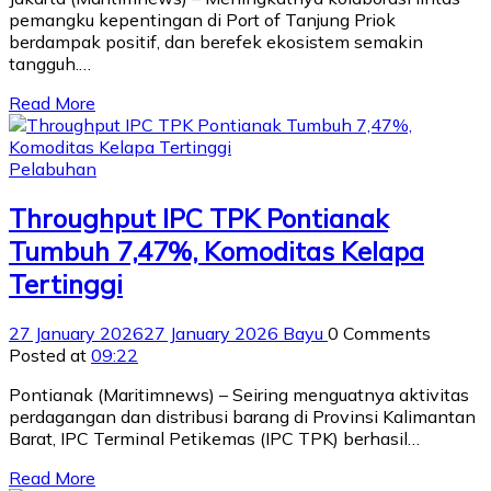
pemangku kepentingan di Port of Tanjung Priok
berdampak positif, dan berefek ekosistem semakin
tangguh.…
Read More
Pelabuhan
Throughput IPC TPK Pontianak
Tumbuh 7,47%, Komoditas Kelapa
Tertinggi
27 January 2026
27 January 2026
Bayu
0 Comments
Posted at
09:22
Pontianak (Maritimnews) – Seiring menguatnya aktivitas
perdagangan dan distribusi barang di Provinsi Kalimantan
Barat, IPC Terminal Petikemas (IPC TPK) berhasil…
Read More