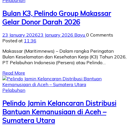
Pelabuhan
Bulan K3, Pelindo Group Makassar
Gelar Donor Darah 2026
23 January 2026
23 January 2026
Bayu
0 Comments
Posted at
11:36
Makassar (Maritimnews) – Dalam rangka Peringatan
Bulan Keselamatan dan Kesehatan Kerja (K3) Tahun 2026,
PT Pelabuhan Indonesia (Persero) atau Pelindo…
Read More
Pelabuhan
Pelindo Jamin Kelancaran Distribusi
Bantuan Kemanusiaan di Aceh –
Sumatera Utara