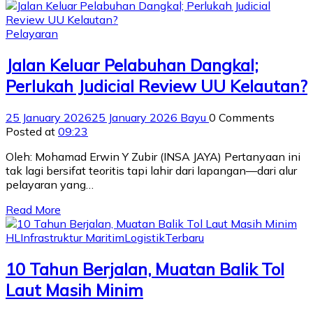
Pelayaran
Jalan Keluar Pelabuhan Dangkal;
Perlukah Judicial Review UU Kelautan?
25 January 2026
25 January 2026
Bayu
0 Comments
Posted at
09:23
Oleh: Mohamad Erwin Y Zubir (INSA JAYA) Pertanyaan ini
tak lagi bersifat teoritis tapi lahir dari lapangan—dari alur
pelayaran yang…
Read More
HL
Infrastruktur Maritim
Logistik
Terbaru
10 Tahun Berjalan, Muatan Balik Tol
Laut Masih Minim