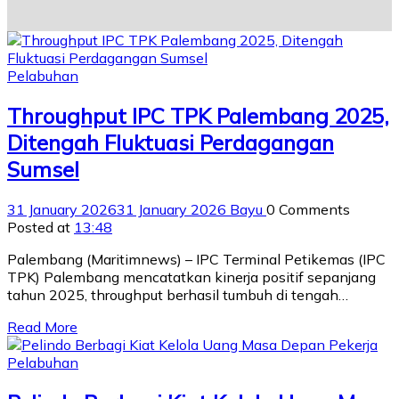
Pelabuhan
Throughput IPC TPK Palembang 2025,
Ditengah Fluktuasi Perdagangan
Sumsel
31 January 2026
31 January 2026
Bayu
0 Comments
Posted at
13:48
Palembang (Maritimnews) – IPC Terminal Petikemas (IPC
TPK) Palembang mencatatkan kinerja positif sepanjang
tahun 2025, throughput berhasil tumbuh di tengah…
Read More
Pelabuhan