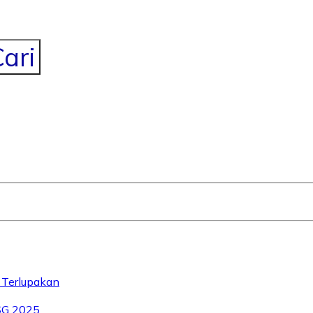
ari
 Terlupakan
SG 2025