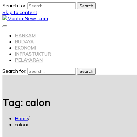
Search for:
Skip to content
HANKAM
BUDAYA
EKONOMI
INFRASTUKTUR
PELAYARAN
Search for:
Search
Tag:
calon
Home
calon