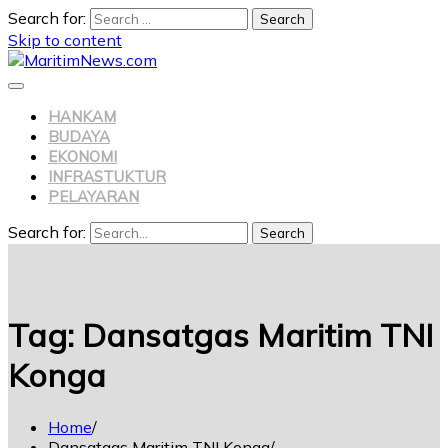
Search for:
Skip to content
HANKAM
BUDAYA
EKONOMI
INFRASTUKTUR
PELAYARAN
Search for:
Search
Tag:
Dansatgas Maritim TNI
Konga
Home
Dansatgas Maritim TNI Konga