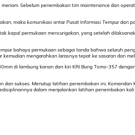
ke meriam. Sebelum penembakan tim maintenance dan operat
kan, maka komunikasi antar Pusat Informasi Tempur dan pos
tak kapal permukaan mencurigakan, yang setelah dilaksanaka
ur bahaya permukaan sebagai tanda bahwa seluruh pengawa
ur kemudian mengarahkan larasnya tepat ke sasaran dan me
mm di lambung kanan dan kiri KRI Bung Tomo-357 dengan ra
n dan sukses. Menutup latihan penembakan ini, Komandan 
edisiplinannya dalam menjalankan latihan penembakan kali 