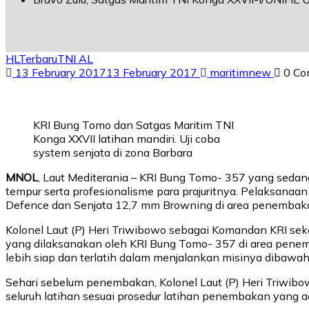
HL
Terbaru
TNI AL
13 February 2017
13 February 2017
maritimnew
0 Co
KRI Bung Tomo dan Satgas Maritim TNI
Konga XXVII latihan mandiri. Uji coba
system senjata di zona Barbara
MNOL
, Laut Mediterania – KRI Bung Tomo- 357 yang seda
tempur serta profesionalisme para prajuritnya. Pelaksan
Defence dan Senjata 12,7 mm Browning di area penembakan
Kolonel Laut (P) Heri Triwibowo sebagai Komandan KRI se
yang dilaksanakan oleh KRI Bung Tomo- 357 di area penemb
lebih siap dan terlatih dalam menjalankan misinya dibawa
Sehari sebelum penembakan, Kolonel Laut (P) Heri Triwib
seluruh latihan sesuai prosedur latihan penembakan yang 