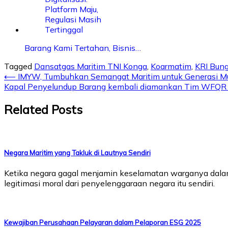
Barang Kami Tertahan, Bisnis…
Tagged
Dansatgas Maritim TNI Konga
,
Koarmatim
,
KRI Bun
Post
⟵
IMYW, Tumbuhkan Semangat Maritim untuk Generasi M
Kapal Penyelundup Barang kembali diamankan Tim WFQR 
navigation
Related Posts
Negara Maritim yang Takluk di Lautnya Sendiri
Ketika negara gagal menjamin keselamatan warganya dalam 
legitimasi moral dari penyelenggaraan negara itu sendiri.
Kewajiban Perusahaan Pelayaran dalam Pelaporan ESG 2025