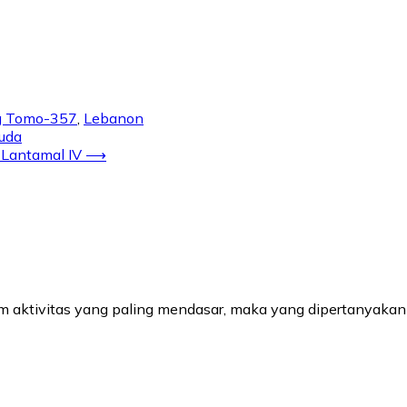
g Tomo-357
,
Lebanon
uda
Lantamal IV
⟶
aktivitas yang paling mendasar, maka yang dipertanyakan b