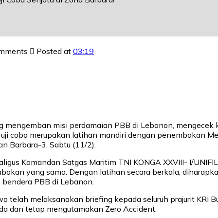
mments
Posted at
03:19
ng mengemban misi perdamaian PBB di Lebanon, mengecek ke
aan uji coba merupakan latihan mandiri dengan penembakan 
 Barbara-3, Sabtu (11/2).
kaligus Komandan Satgas Maritim TNI KONGA XXVIII- I/UNIFI
akan yang sama. Dengan latihan secara berkala, diharapkan 
h bendera PBB di Lebanon.
owo telah melaksanakan briefing kepada seluruh prajurit K
ada dan tetap mengutamakan Zero Accident.