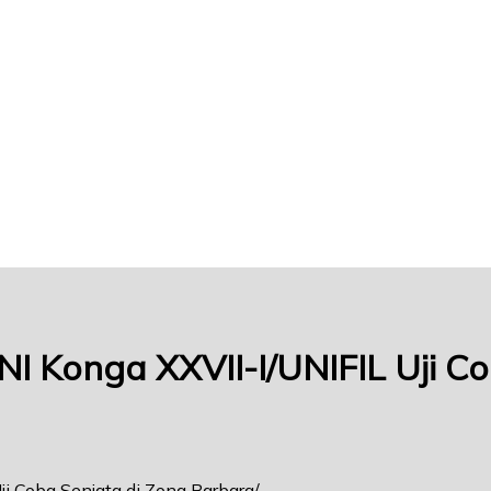
NI Konga XXVII-I/UNIFIL Uji C
ji Coba Senjata di Zona Barbara