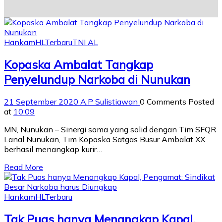
Hankam
HL
Terbaru
TNI AL
Kopaska Ambalat Tangkap
Penyelundup Narkoba di Nunukan
21 September 2020
A.P Sulistiawan
0 Comments
Posted
at
10:09
MN, Nunukan – Sinergi sama yang solid dengan Tim SFQR
Lanal Nunukan, Tim Kopaska Satgas Busur Ambalat XX
berhasil menangkap kurir…
Read More
Hankam
HL
Terbaru
Tak Puas hanya Menangkap Kapal,