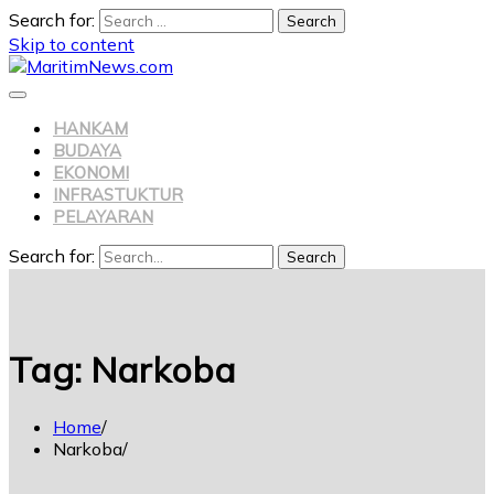
Search for:
Skip to content
HANKAM
BUDAYA
EKONOMI
INFRASTUKTUR
PELAYARAN
Search for:
Search
Tag:
Narkoba
Home
Narkoba