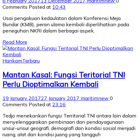
6 February 2017
13 December 2017
maritimnew
0
Comments
Posted at
10:43
Usai pengakuan kedaulatan dalam Konferensi Meja
Bundar (KMB), peran ulama kembali diperlihatkan pada
peneguhan NKRI dalam berbagai aspek.
Read More
Hankam
Terbaru
Mantan Kasal: Fungsi Teritorial TNI
Perlu Dioptimalkan Kembali
19 January 2017
27 January 2017
maritimnew
0
Comments
Posted at
23:16
Tedjo menekankan fungsi Territorial TNI antara lain dalam
menyelenggarakan pembinaan dan pendayagunaan
unsur-unsur geografi, demografi dan kondisi sosial menjadi
ruang, alat dan kondisi juang yang tangguh