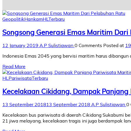
Geopolitik
Hankam
HL
Terbaru
Songsong Generasi Emas Maritim Dari
12 January 2019
A.P Sulistiawan
0 Comments
Posted at
19
Indonesia Emas 2045 yang bervisi maritim harus dibangun
Read More
HL
Pariwisata
Terbaru
Kecelakaan Cikidang, Dampak Panjang 
13 September 2018
13 September 2018
A.P Sulistiawan
0
Kecelakaan bus pariwisata di daerah Cikidang Sukabumi b
21 jiwa melayang, kecelakaan tragis ini juga berdampak lan