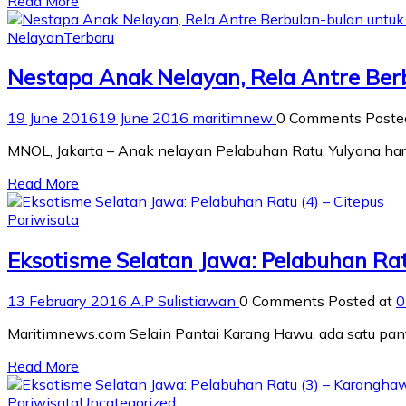
Read More
Nelayan
Terbaru
Nestapa Anak Nelayan, Rela Antre Ber
19 June 2016
19 June 2016
maritimnew
0 Comments
Poste
MNOL, Jakarta – Anak nelayan Pelabuhan Ratu, Yulyana h
Read More
Pariwisata
Eksotisme Selatan Jawa: Pelabuhan Ratu
13 February 2016
A.P Sulistiawan
0 Comments
Posted at
0
Maritimnews.com Selain Pantai Karang Hawu, ada satu pant
Read More
Pariwisata
Uncategorized