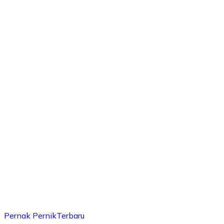
Pernak Pernik
Terbaru