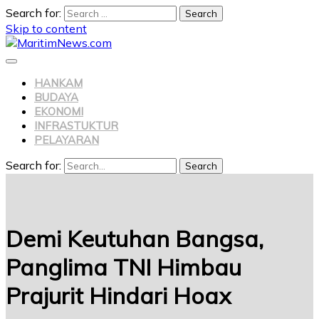
Search for:
Skip to content
HANKAM
BUDAYA
EKONOMI
INFRASTUKTUR
PELAYARAN
Search for:
Search
Demi Keutuhan Bangsa,
Panglima TNI Himbau
Prajurit Hindari Hoax