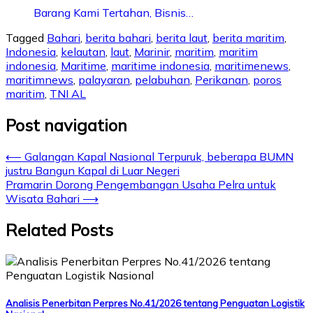
Barang Kami Tertahan, Bisnis…
Tagged
Bahari
,
berita bahari
,
berita laut
,
berita maritim
,
Indonesia
,
kelautan
,
laut
,
Marinir
,
maritim
,
maritim
indonesia
,
Maritime
,
maritime indonesia
,
maritimenews
,
maritimnews
,
palayaran
,
pelabuhan
,
Perikanan
,
poros
maritim
,
TNI AL
Post navigation
⟵
Galangan Kapal Nasional Terpuruk, beberapa BUMN
justru Bangun Kapal di Luar Negeri
Pramarin Dorong Pengembangan Usaha Pelra untuk
Wisata Bahari
⟶
Related Posts
Analisis Penerbitan Perpres No.41/2026 tentang Penguatan Logistik