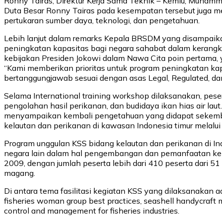
Ronny Tairas, Direktur Kerja Sama Teknik – Kemlu, Muhamma
Duta Besar Ronny Tairas pada kesempatan tersebut juga m
pertukaran sumber daya, teknologi, dan pengetahuan.
Lebih lanjut dalam remarks Kepala BRSDM yang disampaika
peningkatan kapasitas bagi negara sahabat dalam kerangka
kebijakan Presiden Jokowi dalam Nawa Cita poin pertama, 
“Kami memberikan prioritas untuk program peningkatan ka
bertanggungjawab sesuai dengan asas Legal, Regulated, da
Selama International training workshop dilaksanakan, pes
pengolahan hasil perikanan, dan budidaya ikan hias air lau
menyampaikan kembali pengetahuan yang didapat sekembal
kelautan dan perikanan di kawasan Indonesia timur melalui 
Program unggulan KSS bidang kelautan dan perikanan di In
negara lain dalam hal pengembangan dan pemanfaatan kela
2009, dengan jumlah peserta lebih dari 410 peserta dari 5
magang.
Di antara tema fasilitasi kegiatan KSS yang dilaksanakan ada
fisheries woman group best practices, seashell handycraft 
control and management for fisheries industries.