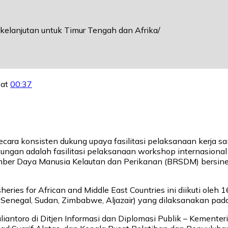
kelanjutan untuk Timur Tengah dan Afrika
 at
00:37
ara konsisten dukung upaya fasilitasi pelaksanaan kerja sam
ungan adalah fasilitasi pelaksanaan workshop internasional
ber Daya Manusia Kelautan dan Perikanan (BRSDM) bersiner
heries for African and Middle East Countries ini diikuti oleh 
 Senegal, Sudan, Zimbabwe, Aljazair) yang dilaksanakan pada
antoro di Ditjen Informasi dan Diplomasi Publik – Kementeria