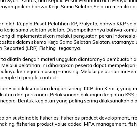
d Syarif Alatas, dan Kepala Pusat Pelatihan dan Penyuluhan
enyampaikan bahwa Kerja Sama Selatan Selatan memiliki pe
n oleh Kepala Pusat Pelatihan KP, Mulyoto, bahwa KKP sela
 kerja sama selatan selatan. Disampaikannya bahwa komitmen
yang diimplementasikan melalui penguatan peran Indonesia d
pasitas dalam skema Kerja Sama Selatan Selatan, utamanya
n Reported (LRR) Fishing” tegasnya.
erta dilatih dengan materi unggulan diantaranya pembuatan 
t. Melalui pelatihan ini diharapkan peserta dapat mempelajar
inya ke negara masing – masing. Melalui pelatihan ini Pe
people to people contact.
donesia dilaksanakan dengan sinergi KKP dan Kemlu, yang me
utan dan perikanan. Pelaksanaan dukungan kegiatan KSS ol
1 negara. Bentuk kegiatan yang paling sering dilaksanakan d
lah sustainable fisheries, fisheries product development, fre
making, fisheries product value added, MPA management, fish