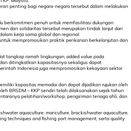
 KP, Mulyoto.
ran penting bagi negara-negara tersebut dalam melakukan
lu berkomitmen penuh untuk memfasilitasi dukungan
 dan solidaritas tersebut merupakan tindak lanjut dari
alam kerja sama global dan regional.
 untuk mempromosikan praktik perikanan berkelanjutan dan
alat tangkap ramah lingkungan, added value pada
i dan ditingkatkan kapasitasnya sekaligus dapat
merintah Indonesia juga mempromosikan kekayaan sektor
miliki kapasitas memadai dan dapat dijadikan rujukan oleh
eh BRSDM – KKP sendiri telah dilaksanakan sejak tahun
iantaranya pelatihan/workshop, pengiriman tenaga ahli, dan
shwater aquaculture, mariculture, brackishwater aquaculture,
ing techniques and fishing port management, serta quality