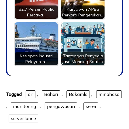
82,7 Persen Publik
Karyawan APBS
Percaya…
Perkara Pengerukan…
Kesiapan Industri
Tantangan Penyedia
Pelayaran…
Jasa Manning Saat Ini
Tagged
air
,
Bahari
,
Bakamla
,
minahasa
,
monitoring
,
pengawasan
,
serei
,
surveillance