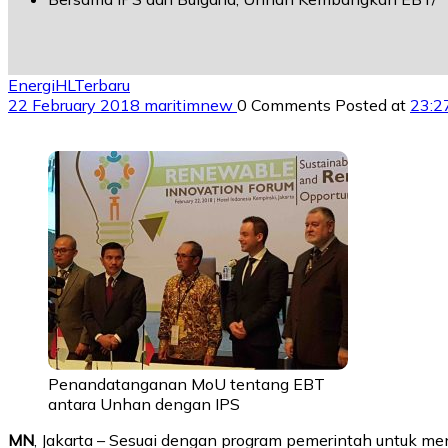
Energi
HL
Terbaru
22 February 2018
maritimnew
0 Comments
Posted at
23:2
Penandatanganan MoU tentang EBT
antara Unhan dengan IPS
MN
, Jakarta – Sesuai dengan program pemerintah untuk me