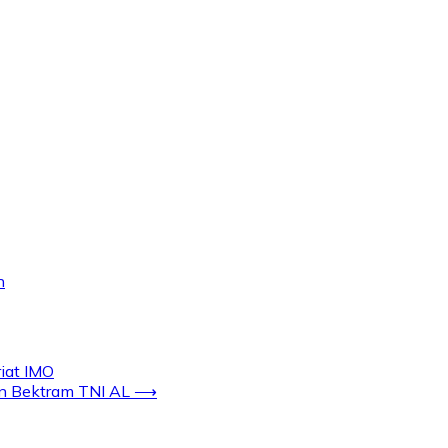
n
iat IMO
n Bektram TNI AL
⟶