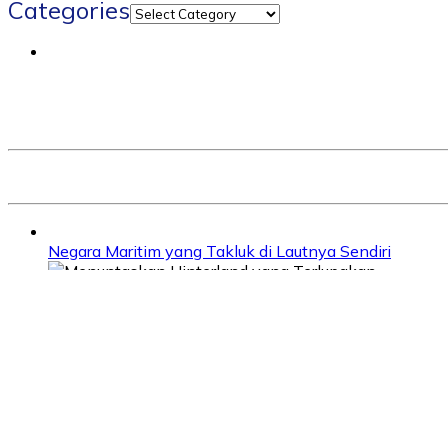
Categories
Negara Maritim yang Takluk di Lautnya Sendiri
Jalan di Balik Dermaga: Menuntaskan Hinterland yang
Kewajiban Perusahaan Pelayaran dalam Pelaporan E
Barang Kami Tertahan, Bisnis Kami Pun Ikut Berhenti
Tingkatkan Kapasitas SDM Kelautan dan Perikanan, K