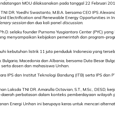
nandatangan MOU dilaksanakan pada tanggal 22 Februari 2018
TNI DR. Yoedhi Swastanto, M.B.A. bersama CEO IPS Alexand
-Grid Electrification and Renewable Energy Opportunities in
lenary session
dan dua kali panel
discussion.
A., Ph.D. selaku founder Purnomo Yusgiantoro Center (PYC) ya
yang menyampaikan kebijakan pemerintah dan program-prog
ebutuhan listrik 11 juta penduduk Indonesia yang tersebar d
tuk Bulgaria, Macedonia dan Albania, bersama Duta Besar Bul
M, serta dosen dan mahasiswa Unhan.
a IPS dan Institut Teknologi Bandung (ITB) serta IPS dan 
 Laksda TNI DR. Amarulla Octavian, S.T., M.Sc., DESD, ke
ah-daerah perbatasan dalam konteks pemberdayaan wilayah 
anan Energi Unhan ini berupaya keras untuk mencari alternat