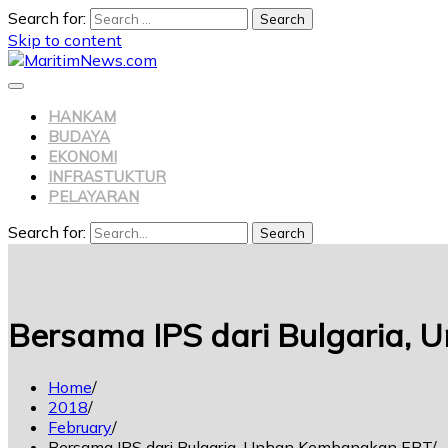
Search for:
Skip to content
HANKAM
BUDAYA
EKONOMI
INFRASTUKTUR
PELAYARAN
Search for:
Search
Bersama IPS dari Bulgaria,
Home
2018
February
Bersama IPS dari Bulgaria, Unhan Kembangkan EBT