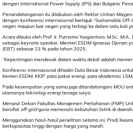
dengan International Power Supply (IPS) dari Bulgaria. Pe
Penandatanganan itu dilakukan oleh Rektor Unhan Mayjen 
dengan konferensi internasional bertajuk “Sustainable Off
negeri maupun luar negeri yang terbagi ke dalam satu kali
p
Acara dibuka oleh Prof. Ir. Purnomo Yusgiantoro, M.Sc., M.
sebagai keynote speaker, Menteri ESDM Ignasius Djonan 
(EBT) sebesar 23 % pada tahun 2025.
“Kepentingan mendesak dalam waktu dekat adalah memenuhi k
Konferensi internasional dihadiri Duta Besar Indonesia un
Kemen ESDM, KKIP, para pakar energi, para akademisi, LS
Pada kesempatan yang sama juga ditandatangani MOU antar
utamanya teknologi energi tenaga surya.
Menurut Dekan Fakultas Manajemen Pertahanan (FMP) Unhan
bersifat
off-grid
guna memenuhi kebutuhan listrik di daer
Menggunakan hasil-hasil penelitian selama ini, Prodi Keam
berkapasitas tinggi dengan harga yang murah.