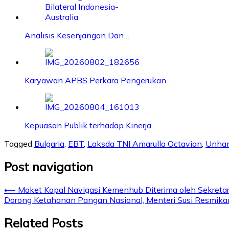
Analisis Kesenjangan Dan…
Karyawan APBS Perkara Pengerukan…
Kepuasan Publik terhadap Kinerja…
Tagged
Bulgaria
,
EBT
,
Laksda TNI Amarulla Octavian
,
Unha
Post navigation
⟵
Maket Kapal Navigasi Kemenhub Diterima oleh Sekretar
Dorong Ketahanan Pangan Nasional, Menteri Susi Resmika
Related Posts