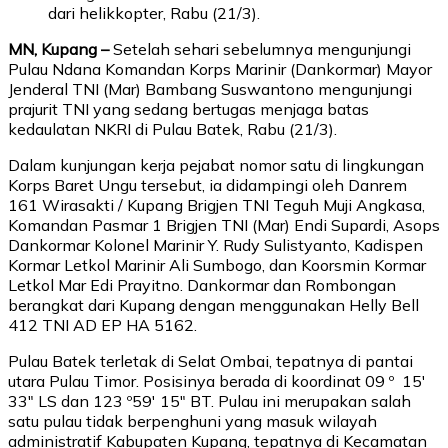
dari helikkopter, Rabu (21/3).
MN, Kupang –
Setelah sehari sebelumnya mengunjungi
Pulau Ndana Komandan Korps Marinir (Dankormar) Mayor
Jenderal TNI (Mar) Bambang Suswantono mengunjungi
prajurit TNI yang sedang bertugas menjaga batas
kedaulatan NKRI di Pulau Batek, Rabu (21/3).
Dalam kunjungan kerja pejabat nomor satu di lingkungan
Korps Baret Ungu tersebut, ia didampingi oleh Danrem
161 Wirasakti / Kupang Brigjen TNI Teguh Muji Angkasa,
Komandan Pasmar 1 Brigjen TNI (Mar) Endi Supardi, Asops
Dankormar Kolonel Marinir Y. Rudy Sulistyanto, Kadispen
Kormar Letkol Marinir Ali Sumbogo, dan Koorsmin Kormar
Letkol Mar Edi Prayitno. Dankormar dan Rombongan
berangkat dari Kupang dengan menggunakan Helly Bell
412 TNI AD EP HA 5162.
Pulau Batek terletak di Selat Ombai, tepatnya di pantai
utara Pulau Timor. Posisinya berada di koordinat 09 º 15′
33″ LS dan 123 º59′ 15″ BT. Pulau ini merupakan salah
satu pulau tidak berpenghuni yang masuk wilayah
administratif Kabupaten Kupang, tepatnya di Kecamatan