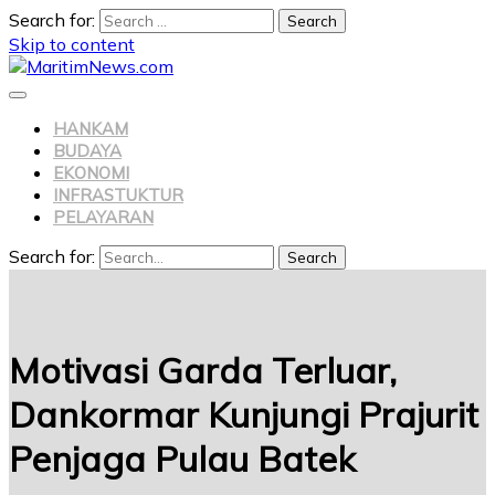
Search for:
Skip to content
HANKAM
BUDAYA
EKONOMI
INFRASTUKTUR
PELAYARAN
Search for:
Search
Motivasi Garda Terluar,
Dankormar Kunjungi Prajurit
Penjaga Pulau Batek