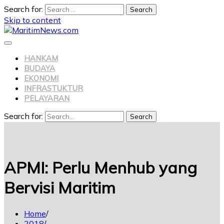
Search for:
Skip to content
HANKAM
BUDAYA
EKONOMI
INFRASTUKTUR
PELAYARAN
Search for:
Search
APMI: Perlu Menhub yang
Bervisi Maritim
Home
2018