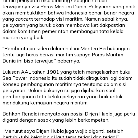
Dunia pelayaran bisa dibilang sebagai inti dari
terwujudnya visi Poros Maritim Dunia. Pelayaran yang baik
akan membuktikan bahwa Indonesia benar-benar negara
yang
concern
terhadap visi maritim. Namun sebaliknya,
pelayaran yang buruk akan membawa ketidakpastian
dalam komitmen pemerintah membangun tata kelola
maritim yang baik.
“Pembantu presiden dalam hal ini Menteri Perhubungan
tentu juga harus bervisi maritim supaya Poros Maritim
Dunia ini bisa terwujud,” bebernya.
Lulusan AAL tahun 1981 yang telah mengeluarkan buku
Sea Power Indonesia itu sudah tidak diragukan lagi dalam
konsep pembangunan maritimnya terutama dalam sisi
pelayaran. Dalam bukunya itu juga dijabarkan soal
pembangunan tata kelola pelayaran yang baik untuk
mendukung kemajuan negara maritim.
Bahkan Renaldi menyatakan posisi Dirjen Hubla juga perlu
diganti dengan sosok yang lebih berkompeten.
“Menurut saya Dirjen Hubla juga wajib diganti, setelah
bertubi-tubi kejadian di laut terus terjadi dan terjadi,”