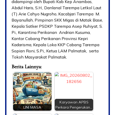
didampingi oleh Bupati Kab Kep Anambas,
Abdul Haris, S.H., Danlanal Tarempa Letkol Laut
(T) Arie Cahyo Nugroho, Kacabjari Tarempa M.
Bayanullah, Pimpinan SKK Migas di Matak Base,
Kepala Satker PSDKP Tarempa Asep Ruhiyat, S.
Pi., Karantina Perikanan Andrian Kusuma,
Kantor Cabang Perikanan Provinsi Kepri
Kadarisma, Kepala Loka KKP Cabang Tarempa
Sopian Roni, S.Pi., Ketua LAM Palmatak, serta
Tokoh Masyarakat Palmatak.
Berita Lainnya:
Karyawan APBS
LINI MASA
Perkara Pengerukan…