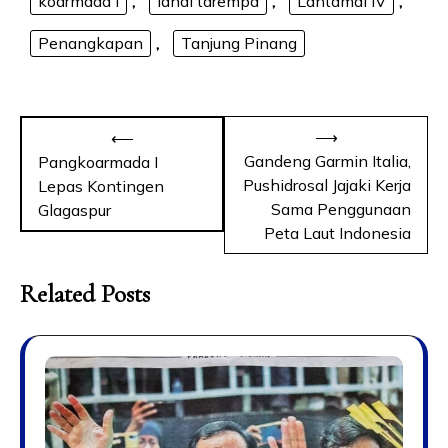
koarmada i
,
lanal tarempa
,
Lantamal IV
,
Penangkapan
,
Tanjung Pinang
⟶
⟵
Gandeng Garmin Italia,
Pangkoarmada I
Pushidrosal Jajaki Kerja
Lepas Kontingen
Sama Penggunaan
Glagaspur
Peta Laut Indonesia
Related Posts