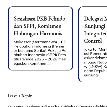
Sosialisasi PKB Pelindo
Delegasi 
dan SPPI, Komitmen
Kunjungi
Hubungan Harmonis
Integrate
Control
Makassar (Maritimnews) – PT
Pelabuhan Indonesia (Perser
Jakarta (Mar
o) bersama Serikat Pekerja Pel
asi Pemerin
abuhan Indonesia (SPPI) Bers
askar didamp
atu Periode 2026 – 2028 men
mbaga Natio
egaskan komitmen…
w (LNSW) Ke
ngan Republ
gunjungi…
Leave a Reply
Your email address will not be published.
Required fields