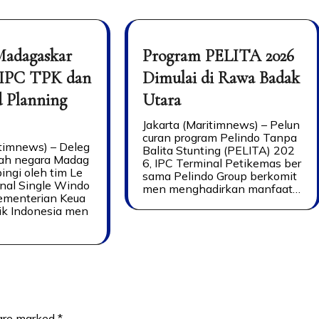
Madagaskar
Program PELITA 2026
 IPC TPK dan
Dimulai di Rawa Badak
d Planning
Utara
Jakarta (Maritimnews) – Pelun
curan program Pelindo Tanpa
itimnews) – Deleg
Balita Stunting (PELITA) 202
tah negara Madag
6, IPC Terminal Petikemas ber
ingi oleh tim Le
sama Pelindo Group berkomit
nal Single Windo
men menghadirkan manfaat…
menterian Keua
ik Indonesia men
 are marked
*