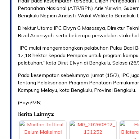
Hadir pada kesempatan tersebut, Dirjen Pengadaan
Pertanahan Nasional (ATR/BPN) Arie Yuriwin, Gubern
Bengkulu Nopian Andusti, Wakil Walikota Bengkulu
Direktur Utama IPC Elvyn G Masassya, Direktur Tekn
Rizal Ariansyah, serta beberapa perwakilan stakeh
“IPC mulai mengembangkan pelabuhan Pulau Baai Be
12,18 hektar kepada Pemprov untuk program kampu
pelabuhan,” kata Dirut Elvyn di Bengkulu, Selasa (26/
Pada kesempatan sebelumnya, Jumat (15/2), IPC ju
tentang Pelaksanaan Program Penataan Pemukiman
Kampung Melayu, kota Bengkulu, Provinsi Bengkulu.
(Bayu/MN)
Berita Lainnya: