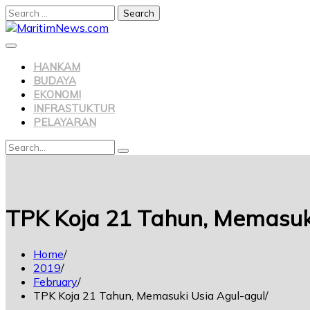
Search
for:
Skip
to
content
HANKAM
BUDAYA
EKONOMI
INFRASTUKTUR
PELAYARAN
Search
Search
for:
TPK Koja 21 Tahun, Memasuk
Home
2019
February
TPK Koja 21 Tahun, Memasuki Usia Agul-agul