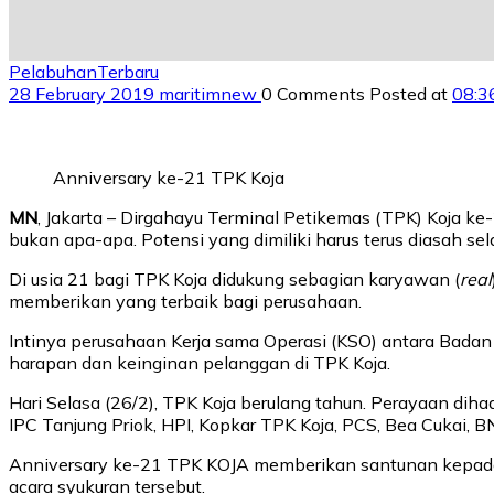
Pelabuhan
Terbaru
28 February 2019
maritimnew
0 Comments
Posted at
08:3
Anniversary ke-21 TPK Koja
MN
, Jakarta – Dirgahayu Terminal Petikemas (TPK) Koja k
bukan apa-apa. Potensi yang dimiliki harus terus diasah sel
Di usia 21 bagi TPK Koja didukung sebagian karyawan (
real
memberikan yang terbaik bagi perusahaan.
Intinya perusahaan Kerja sama Operasi (KSO) antara Badan
harapan dan keinginan pelanggan di TPK Koja.
Hari Selasa (26/2), TPK Koja berulang tahun. Perayaan diha
IPC Tanjung Priok, HPI, Kopkar TPK Koja, PCS, Bea Cukai, BN
Anniversary ke-21 TPK KOJA memberikan santunan kepada 
acara syukuran tersebut.