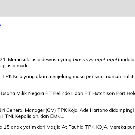
6
e-21. Memasuki usia dewasa yang
biasanya
agul-agul
(andalan
agi usia muda.
) TPK Koja yang akan menjelang masa pensiun, namun hal itu
 Usaha Milik Negara PT Pelindo II dan PT Hutchison Port Ho
diri General Manager (GM) TPK Koja, Ade Hartono didampingi 
I, TNI, Kepolisian, dan EMKL.
15 anak yatim dari Masjid At Tauhid TPK KOJA. Mereka pun