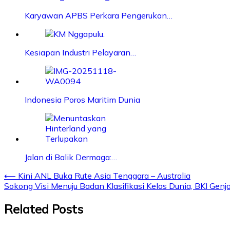
Karyawan APBS Perkara Pengerukan…
Kesiapan Industri Pelayaran…
Indonesia Poros Maritim Dunia
Jalan di Balik Dermaga:…
Post
⟵
Kini ANL Buka Rute Asia Tenggara – Australia
Sokong Visi Menuju Badan Klasifikasi Kelas Dunia, BKI Genj
navigation
Related Posts