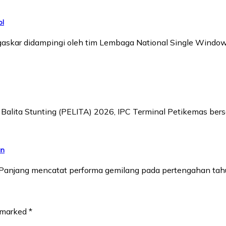
ol
agaskar didampingi oleh tim Lembaga National Single Wind
a Balita Stunting (PELITA) 2026, IPC Terminal Petikemas 
an
K) Panjang mencatat performa gemilang pada pertengahan t
e marked
*