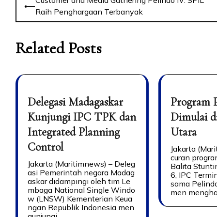
⟵
navigation
Raih Penghargaan Terbanyak
Related Posts
Delegasi Madagaskar
Program 
Kunjungi IPC TPK dan
Dimulai d
Integrated Planning
Utara
Control
Jakarta (Mar
curan progr
Jakarta (Maritimnews) – Deleg
Balita Stunt
asi Pemerintah negara Madag
6, IPC Termi
askar didampingi oleh tim Le
sama Pelind
mbaga National Single Windo
men mengha
w (LNSW) Kementerian Keua
ngan Republik Indonesia men
gunjungi…