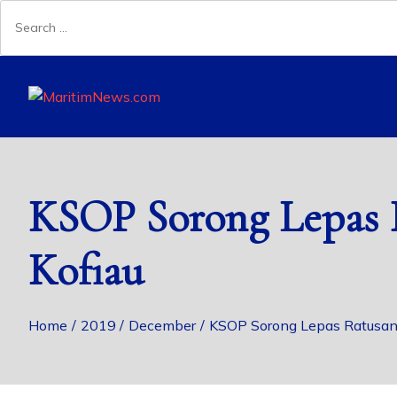
Search
for:
Skip
to
content
KSOP Sorong Lepas 
Kofiau
Home
2019
December
KSOP Sorong Lepas Ratusan 