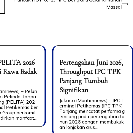
⟶
Massal
PELITA 2026
Pertengahan Juni 2026,
i Rawa Badak
Throughput IPC TPK
Panjang Tumbuh
Signifikan
itimnews) – Pelun
am Pelindo Tanpa
Jakarta (Maritimnews) – IPC T
ing (PELITA) 202
erminal Petikemas (IPC TPK)
nal Petikemas ber
Panjang mencatat performa g
o Group berkomit
emilang pada pertengahan ta
dirkan manfaat…
hun 2026 dengan membukuk
an lonjakan arus…