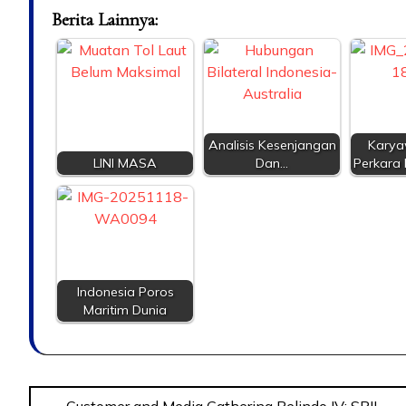
Berita Lainnya:
Analisis Kesenjangan
Kary
LINI MASA
Dan…
Perkara
Indonesia Poros
Maritim Dunia
Post
Customer and Media Gathering Pelindo IV: SPIL