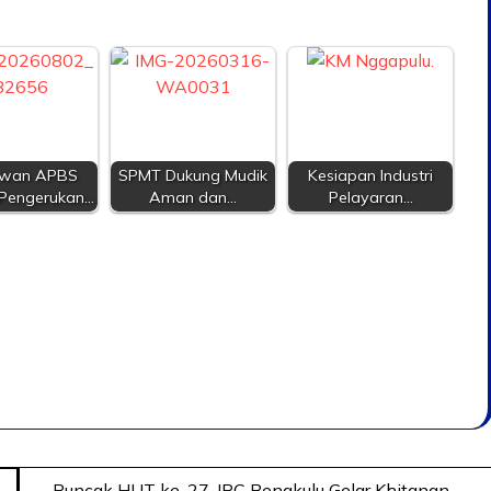
awan APBS
SPMT Dukung Mudik
Kesiapan Industri
 Pengerukan…
Aman dan…
Pelayaran…
Puncak HUT ke-27, IPC Bengkulu Gelar Khitanan